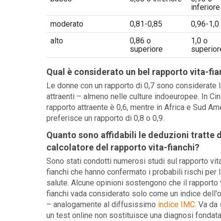
inferiore
moderato
0,81-0,85
0,96-1,0
alto
0,86 o
1,0 o
superiore
superior
Qual è considerato un bel rapporto vita-fia
Le donne con un rapporto di 0,7 sono considerate l
attraenti – almeno nelle culture indoeuropee. In Cina
rapporto attraente è 0,6, mentre in Africa e Sud Ame
preferisce un rapporto di 0,8 o 0,9.
Quanto sono affidabili le deduzioni tratte 
calcolatore del rapporto vita-fianchi?
Sono stati condotti numerosi studi sul rapporto vit
fianchi che hanno confermato i probabili rischi per l
salute. Alcune opinioni sostengono che il rapporto 
fianchi vada considerato solo come un indice dell'
– analogamente al diffusissimo
indice IMC
. Va da
un test online non sostituisce una diagnosi fondata