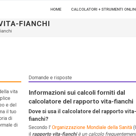
HOME
CALCOLATORI + STRUMENTI ONLIN
ITA-FIANCHI
ianchi
Domande e risposte
ella vita
Informazioni sui calcoli forniti dal
mplice
calcolatore del rapporto vita-fianchi
eo e del
Dove si usa il calcolatore del rapporto vita
na il tuo
ria di
fianchi?
ormale di
Secondo l'
Organizzazione Mondiale della Sanità
(
il
rapporto vita-fianchi
è un calcolo frequentemen