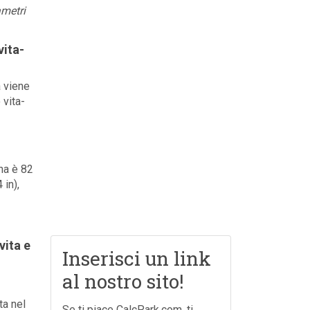
ametri
vita-
a viene
 vita-
na è 82
 in),
vita e
Inserisci un link
al nostro sito!
ta nel
Se ti piace CalcPark.com, ti