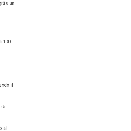
iti a un
di 100
endo il
 di
o al