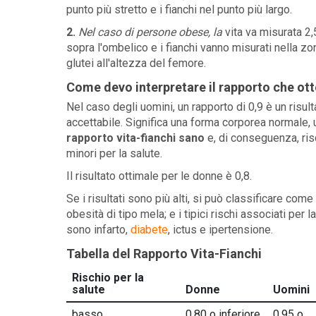
punto più stretto e i fianchi nel punto più largo.
2.
Nel caso di persone obese, la
vita va misurata 2
sopra l'ombelico e i fianchi vanno misurati nella zo
glutei all'altezza del femore.
Come devo interpretare il rapporto che ot
Nel caso degli uomini, un rapporto di 0,9 è un risult
accettabile. Significa una forma corporea normale, 
rapporto vita-fianchi sano
e, di conseguenza, ris
minori per la salute.
Il risultato ottimale per le donne è 0,8.
Se i risultati sono più alti, si può classificare come
obesità di tipo mela; e i tipici rischi associati per l
sono infarto,
diabete
, ictus e ipertensione.
Tabella del Rapporto Vita-Fianchi
Rischio per la
salute
Donne
Uomini
basso
0,80 o inferiore
0,95 o