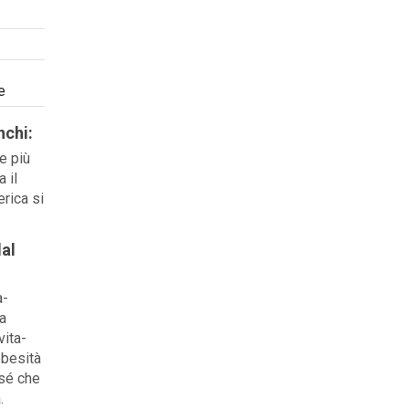
e
nchi:
e più
 il
rica si
dal
a-
a
vita-
obesità
 sé che
.