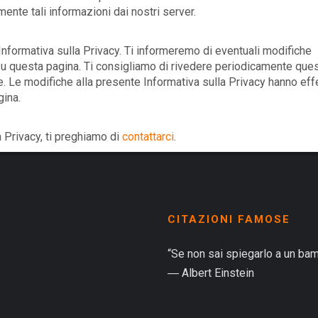
nte tali informazioni dai nostri server.
Informativa sulla Privacy. Ti informeremo di eventuali modifiche
su questa pagina. Ti consigliamo di rivedere periodicamente que
e. Le modifiche alla presente Informativa sulla Privacy hanno eff
ina.
 Privacy, ti preghiamo di
contattarci
.
CITAZIONI FAMOSE
“Se non sai spiegarlo a un bam
― Albert Einstein