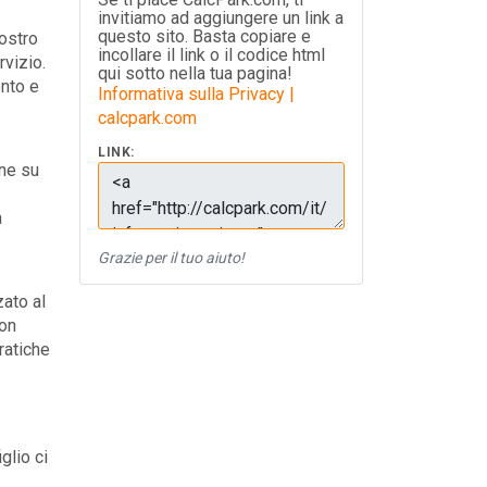
invitiamo ad aggiungere un link a
questo sito. Basta copiare e
nostro
incollare il link o il codice html
rvizio.
qui sotto nella tua pagina!
onto e
Informativa sulla Privacy |
calcpark.com
LINK:
one su
a
Grazie per il tuo aiuto!
zato al
Non
ratiche
glio ci