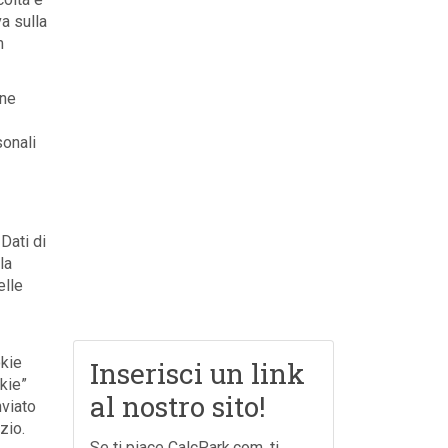
a sulla
m
one
sonali
Dati di
la
elle
okie
Inserisci un link
kie”
al nostro sito!
nviato
zio.
Se ti piace CalcPark.com, ti