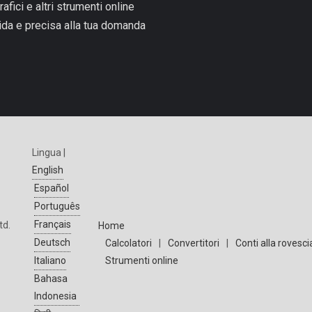
rafici e altri strumenti online
pida e precisa alla tua domanda
Lingua |
English
Español
Português
Français
td.
Home
Deutsch
Calcolatori
|
Convertitori
|
Conti alla rovesci
Strumenti online
Italiano
Bahasa
Indonesia