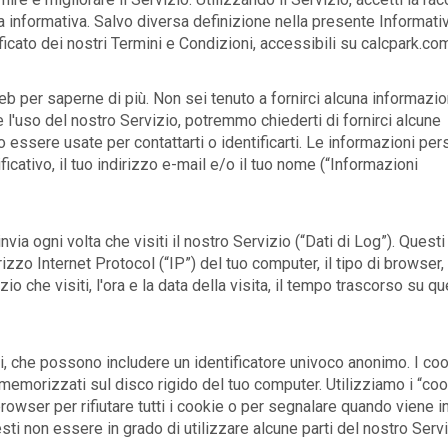
a informativa. Salvo diversa definizione nella presente Informativ
ificato dei nostri Termini e Condizioni, accessibili su calcpark.co
eb per saperne di più. Non sei tenuto a fornirci alcuna informazi
 l'uso del nostro Servizio, potremmo chiederti di fornirci alcune
 essere usate per contattarti o identificarti. Le informazioni per
ficativo, il tuo indirizzo e-mail e/o il tuo nome (“Informazioni
ia ogni volta che visiti il nostro Servizio (“Dati di Log”). Questi 
zo Internet Protocol (“IP”) del tuo computer, il tipo di browser, 
o che visiti, l'ora e la data della visita, il tempo trascorso su qu
ti, che possono includere un identificatore univoco anonimo. I co
memorizzati sul disco rigido del tuo computer. Utilizziamo i “coo
rowser per rifiutare tutti i cookie o per segnalare quando viene i
esti non essere in grado di utilizzare alcune parti del nostro Servi