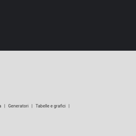
a
|
Generatori
|
Tabelle e grafici
|