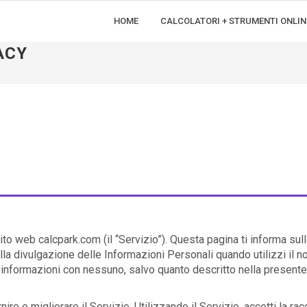
HOME
CALCOLATORI + STRUMENTI ONLIN
ACY
sito web calcpark.com (il “Servizio”). Questa pagina ti informa sul
 alla divulgazione delle Informazioni Personali quando utilizzi il n
informazioni con nessuno, salvo quanto descritto nella presente
re e migliorare il Servizio. Utilizzando il Servizio, accetti la rac