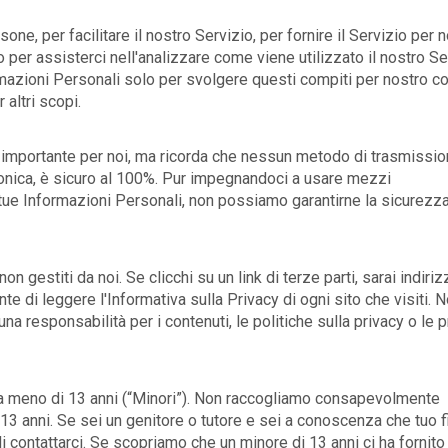
ne, per facilitare il nostro Servizio, per fornire il Servizio per 
o per assisterci nell'analizzare come viene utilizzato il nostro Se
mazioni Personali solo per svolgere questi compiti per nostro c
 altri scopi.
è importante per noi, ma ricorda che nessun metodo di trasmissi
tronica, è sicuro al 100%. Pur impegnandoci a usare mezzi
tue Informazioni Personali, non possiamo garantirne la sicurezz
non gestiti da noi. Se clicchi su un link di terze parti, sarai indiriz
te di leggere l'Informativa sulla Privacy di ogni sito che visiti. 
 responsabilità per i contenuti, le politiche sulla privacy o le p
bia meno di 13 anni (“Minori”). Non raccogliamo consapevolmente
 13 anni. Se sei un genitore o tutore e sei a conoscenza che tuo fi
i contattarci. Se scopriamo che un minore di 13 anni ci ha fornito