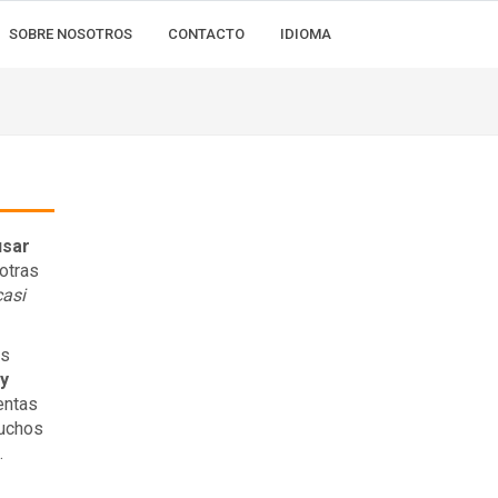
SOBRE NOSOTROS
CONTACTO
IDIOMA
usar
otras
casi
es
y
entas
muchos
.