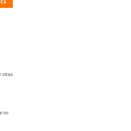
NEA
y otras
ue no