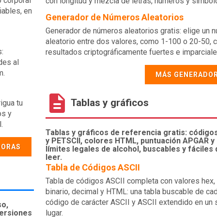
o corporal
con longitud y mezcla de letras, números y símbol
iables, en
Generador de Números Aleatorios
Generador de números aleatorios gratis: elige un 
aleatorio entre dos valores, como 1-100 o 20-50, 
:
resultados criptográficamente fuertes e imparciale
des al
m.
MÁS GENERADO
Tablas y gráficos
igua tu
os y
.
Tablas y gráficos de referencia gratis: código
y PETSCII, colores HTML, puntuación APGAR y
DORAS
límites legales de alcohol, buscables y fáciles 
leer.
Tabla de Códigos ASCII
Tabla de códigos ASCII completa con valores hex,
binario, decimal y HTML: una tabla buscable de ca
código de carácter ASCII y ASCII extendido en un 
so,
versiones
lugar.