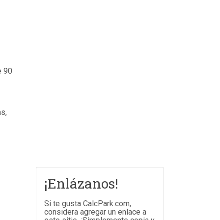
e 90
as,
¡Enlázanos!
Si te gusta CalcPark.com,
considera agregar un enlace a