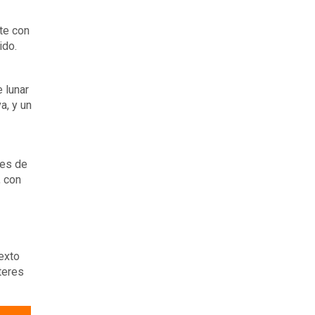
te con
ido.
 lunar
a, y un
les de
, con
exto
teres