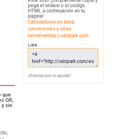
este sitio. ¡Simplemente copia y
pega el enlace o el código
HTML a continuación en tu
página!
Calculadoras en línea,
conversores y otras
herramientas | calcpark.com
LINK:
¡Gracias por tu ayuda!
o que
os QR,
y sin
s
lic,