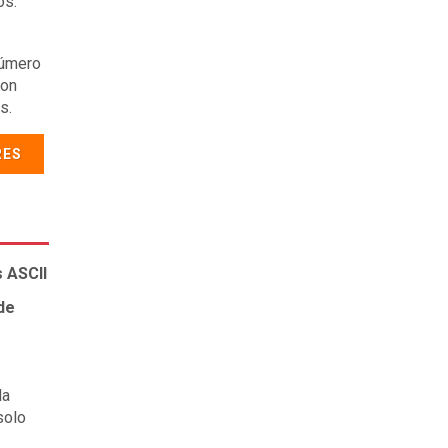
os.
número
con
s.
RES
s ASCII
de
da
solo