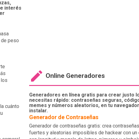
nzas,
 e interés
er
 masa
o de peso
rte
más
Online Generadores
 los
Generadores en línea gratis para crear justo l
necesitas rápido: contraseñas seguras, códig
memes y números aleatorios, en tu navegador 
la cuánto
instalar.
tu
Generador de Contraseñas
Generador de contraseñas gratis: crea contraseña
fuertes y aleatorias imposibles de hackear con un c