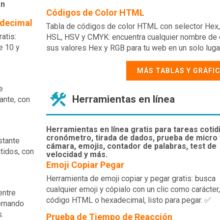
en
Códigos de Color HTML
adecimal
Tabla de códigos de color HTML con selector Hex,
atis:
HSL, HSV y CMYK: encuentra cualquier nombre de 
e 10 y
sus valores Hex y RGB para tu web en un solo lugar
MÁS TABLAS Y GRÁFI
e
Herramientas en línea
ante, con
Herramientas en línea gratis para tareas cotid
cronómetro, tirada de dados, prueba de micro 
stante
cámara, emojis, contador de palabras, test de
tidos, con
velocidad y más.
Emoji Copiar Pegar
Herramienta de emoji copiar y pegar gratis: busca
cualquier emoji y cópialo con un clic como carácter,
entre
código HTML o hexadecimal, listo para pegar. ✅
ternando
.
Prueba de Tiempo de Reacción