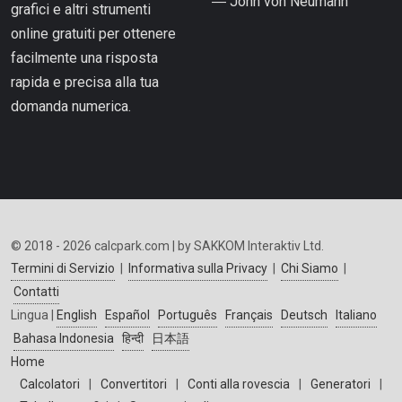
― John von Neumann
grafici e altri strumenti
online gratuiti per ottenere
facilmente una risposta
rapida e precisa alla tua
domanda numerica.
© 2018 - 2026 calcpark.com | by SAKKOM Interaktiv Ltd.
Termini di Servizio
|
Informativa sulla Privacy
|
Chi Siamo
|
Contatti
Lingua |
English
Español
Português
Français
Deutsch
Italiano
Bahasa Indonesia
हिन्दी
日本語
Home
Calcolatori
|
Convertitori
|
Conti alla rovescia
|
Generatori
|