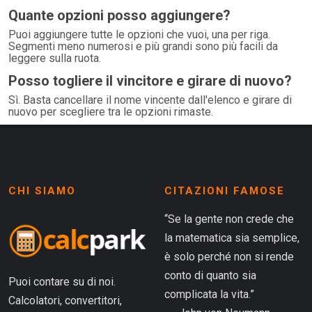
Quante opzioni posso aggiungere?
Puoi aggiungere tutte le opzioni che vuoi, una per riga.
Segmenti meno numerosi e più grandi sono più facili da
leggere sulla ruota.
Posso togliere il vincitore e girare di nuovo?
Sì. Basta cancellare il nome vincente dall'elenco e girare di
nuovo per scegliere tra le opzioni rimaste.
CHI SIAMO
CITAZIONI FAMOSE
“Se la gente non crede che
la matematica sia semplice,
è solo perché non si rende
conto di quanto sia
Puoi contare su di noi.
complicata la vita.”
Calcolatori, convertitori,