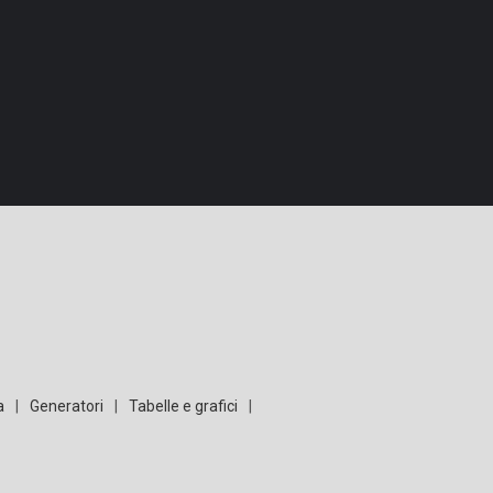
a
|
Generatori
|
Tabelle e grafici
|