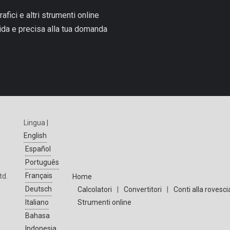
rafici e altri strumenti online
pida e precisa alla tua domanda
Lingua |
English
Español
Português
Français
td.
Home
Deutsch
Calcolatori
|
Convertitori
|
Conti alla rovesci
Strumenti online
Italiano
Bahasa
Indonesia