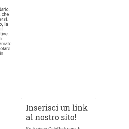
ario,
, che
rsi.
, la
il
tive,
i
iamato
colare
in
Inserisci un link
al nostro sito!
Se ti piace CalcPark.com, ti