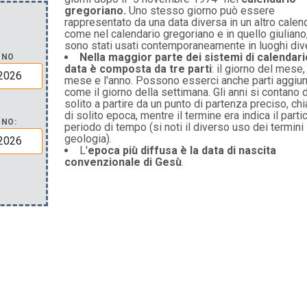
gregoriano.
Uno stesso giorno può essere
rappresentato da una data diversa in un altro calend
come nel calendario gregoriano e in quello giuliano
sono stati usati contemporaneamente in luoghi dive
Nella maggior parte dei sistemi di calendario
NNO
data è composta da tre parti
: il giorno del mese, 
mese e l'anno. Possono esserci anche parti aggiun
come il giorno della settimana. Gli anni si contano d
solito a partire da un punto di partenza preciso, ch
di solito epoca, mentre il termine era indica il parti
NO:
periodo di tempo (si noti il diverso uso dei termini 
geologia).
L'
epoca più diffusa è la data di nascita
convenzionale di Gesù
.