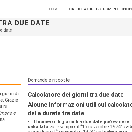
HOME
CALCOLATORI + STRUMENTI ONLIN
TRA DUE DATE
ue date
Domande e risposte
 giorni di
Calcolatore dei giorni tra due date
re. Grazie
Alcune informazioni utili sul calcolat
uoi
della durata tra date:
timane e
una
Il numero di giorni tra due date può essere
calcolato
: ad esempio, il “15 novembre 1974” cad
giorni dopo il “5 novembre 1974” nel
calendario