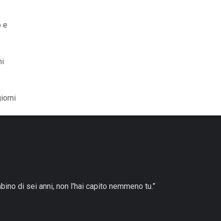
o e
ni
iorni
bino di sei anni, non l'hai capito nemmeno tu.”