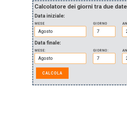
Calcolatore dei giorni tra due date
Data iniziale:
MESE
GIORNO
A
Data finale:
MESE:
GIORNO:
AN