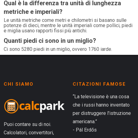
Qual è la differenza tra unità di lunghezza
metriche e imperiali?
Le unità metriche come metri e chilometri si basano sulle
potenze di dieci, mentre le unità imperiali come pollici, piedi
e miglia usano rapporti fissi più antichi.
Quanti piedi ci sono in un miglio?
Ci sono 5280 piedi in un miglio, ovvero 1760 iarde.
CHI SIAMO
CITAZIONI FAMOSE
“La televisione è una cosa
che i russi hanno inventato
per distruggere l'istruzione
americana.”
Puoi contare su di noi.
- Pál Erdős
Calcolatori, convertitori,