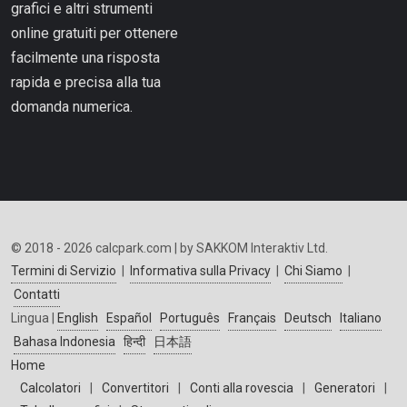
grafici e altri strumenti
online gratuiti per ottenere
facilmente una risposta
rapida e precisa alla tua
domanda numerica.
© 2018 - 2026 calcpark.com | by SAKKOM Interaktiv Ltd.
Termini di Servizio
|
Informativa sulla Privacy
|
Chi Siamo
|
Contatti
Lingua |
English
Español
Português
Français
Deutsch
Italiano
Bahasa Indonesia
हिन्दी
日本語
Home
Calcolatori
|
Convertitori
|
Conti alla rovescia
|
Generatori
|