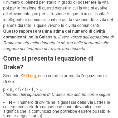
il numero di pianeti per stella in grado di sostenere la vita,
poi per la frazione di questi pianeti in cui la vita si evolve
effettivamente, poi per la frazione di questi in cui la vita è
intelligente e comunica, e infine per la frazione della vita del
pianeta durante la quale vivono le civiltà comunicanti.
Questo rappresenta una stima del numero di civiltà
comunicanti nella Galassia.
Il vero valore dell'equazione di
Drake non sta nella risposta in sé, ma nelle domande che
sorgono nel tentativo di trovare una risposta
.
Come si presenta l'equazione di
Drake?
Secondo
SETI.org
, ecco come si presenta l'equazione di
Drake:
p × n
× f
× f
× f
× L
e
l
i
c
I termini dell'equazione di Drake sono definiti come segue:
N
= Il numero di civiltà nella galassia della Via Lattea le
cui emissioni elettromagnetiche sono rilevabili (il che
significa che la comunicazione potrebbe essere possibile
tramite segnali radio).