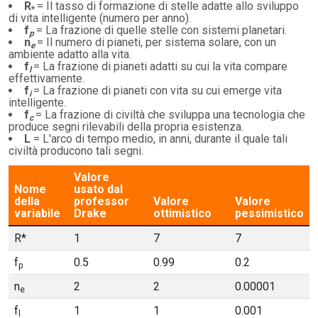
R
= Il tasso di formazione di stelle adatte allo sviluppo
*
di vita intelligente (numero per anno).
f
= La frazione di quelle stelle con sistemi planetari.
p
n
= Il numero di pianeti, per sistema solare, con un
e
ambiente adatto alla vita.
f
= La frazione di pianeti adatti su cui la vita compare
l
effettivamente.
f
= La frazione di pianeti con vita su cui emerge vita
i
intelligente.
f
= La frazione di civiltà che sviluppa una tecnologia che
c
produce segni rilevabili della propria esistenza.
L
= L'arco di tempo medio, in anni, durante il quale tali
civiltà producono tali segni.
Valore
Nome
usato dal
della
professor
Valore
Valore
variabile
Drake
ottimistico
pessimistico
R*
1
7
7
f
0.5
0.99
0.2
p
n
2
2
0.00001
e
f
1
1
0.001
l