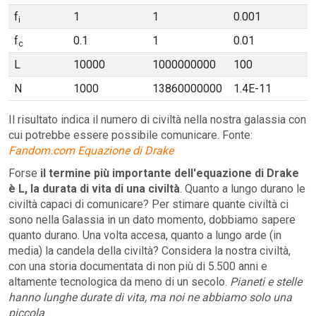
f
1
1
0.001
i
f
0.1
1
0.01
c
L
10000
1000000000
100
N
1000
13860000000
1.4E-11
Il risultato indica il numero di civiltà nella nostra galassia con
cui potrebbe essere possibile comunicare. Fonte:
Fandom.com Equazione di Drake
Forse
il termine più importante dell'equazione di Drake
è L, la durata di vita di una civiltà
. Quanto a lungo durano le
civiltà capaci di comunicare? Per stimare quante civiltà ci
sono nella Galassia in un dato momento, dobbiamo sapere
quanto durano. Una volta accesa, quanto a lungo arde (in
media) la candela della civiltà? Considera la nostra civiltà,
con una storia documentata di non più di 5.500 anni e
altamente tecnologica da meno di un secolo.
Pianeti e stelle
hanno lunghe durate di vita, ma noi ne abbiamo solo una
piccola
.