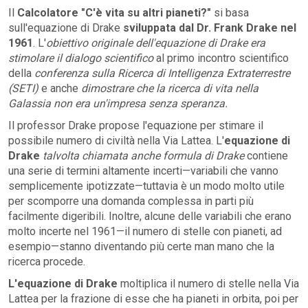
Il
Calcolatore "C'è vita su altri pianeti?"
si basa
sull'equazione di Drake
sviluppata dal Dr. Frank Drake nel
1961
. L'
obiettivo originale dell'equazione di Drake era
stimolare il dialogo scientifico
al primo incontro scientifico
della
conferenza sulla Ricerca di Intelligenza Extraterrestre
(SETI)
e anche
dimostrare che la ricerca di vita nella
Galassia non era un'impresa senza speranza.
Il professor Drake propose l'equazione per stimare il
possibile numero di civiltà nella Via Lattea. L'
equazione di
Drake
talvolta chiamata anche formula di Drake
contiene
una serie di termini altamente incerti—variabili che vanno
semplicemente ipotizzate—tuttavia è un modo molto utile
per scomporre una domanda complessa in parti più
facilmente digeribili. Inoltre, alcune delle variabili che erano
molto incerte nel 1961—il numero di stelle con pianeti, ad
esempio—stanno diventando più certe man mano che la
ricerca procede.
L'equazione di Drake
moltiplica il numero di stelle nella Via
Lattea per la frazione di esse che ha pianeti in orbita, poi per