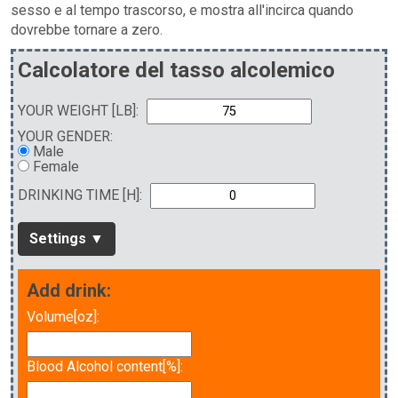
sesso e al tempo trascorso, e mostra all'incirca quando
dovrebbe tornare a zero.
Calcolatore del tasso alcolemico
YOUR WEIGHT [LB]:
YOUR GENDER:
Male
Female
DRINKING TIME [H]:
Settings ▼
Add drink:
Volume[oz]:
Blood Alcohol content[%]: