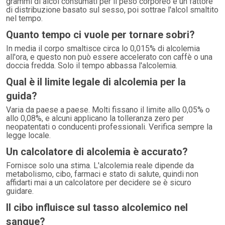
grammi di alcol consumati per il peso corporeo e un fattore
di distribuzione basato sul sesso, poi sottrae l'alcol smaltito
nel tempo.
Quanto tempo ci vuole per tornare sobri?
In media il corpo smaltisce circa lo 0,015% di alcolemia
all'ora, e questo non può essere accelerato con caffè o una
doccia fredda. Solo il tempo abbassa l'alcolemia.
Qual è il limite legale di alcolemia per la
guida?
Varia da paese a paese. Molti fissano il limite allo 0,05% o
allo 0,08%, e alcuni applicano la tolleranza zero per
neopatentati o conducenti professionali. Verifica sempre la
legge locale.
Un calcolatore di alcolemia è accurato?
Fornisce solo una stima. L'alcolemia reale dipende da
metabolismo, cibo, farmaci e stato di salute, quindi non
affidarti mai a un calcolatore per decidere se è sicuro
guidare.
Il cibo influisce sul tasso alcolemico nel
sangue?