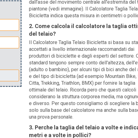
dall'asse del movimento centrale all'estremita del 
piantone (vedi immagine). Il Calcolatore Taglia Tela
Bicicletta indica questa misura in centimetri o pollic
2. Come calcola il calcolatore la taglia ott
del telaio?
Il Calcolatore Taglia Telaio Bicicletta si basa su st
accettati a livello internazionale raccomandati dai
produttori di biciclette e dagli esperti del settore. 
standard tengono sempre conto dell'altezza, dell'e
(adulto o bambino), per alcuni tipi di bici anche de
e del tipo di bicicletta (ad esempio Mountain Bike, 
Citta, Trekking, Triathlon, BMX) per fornire la taglia
ottimale del telaio. Ricorda pero che questi calcoli
considerano la struttura corporea media, ma ognuno
e diverso. Per questo consigliamo di scegliere la b
solo sulla base del calcolatore ma anche sulla bas
una prova personale.
3. Perche la taglia del telaio a volte e indic
metri e a volte in pollici?