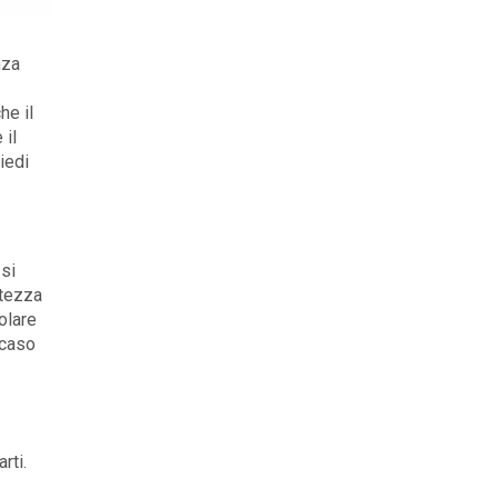
nza
he il
 il
iedi
 si
ltezza
olare
 caso
rti.