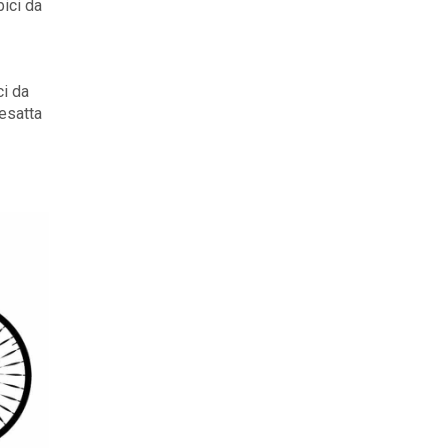
bici da
ci da
 esatta