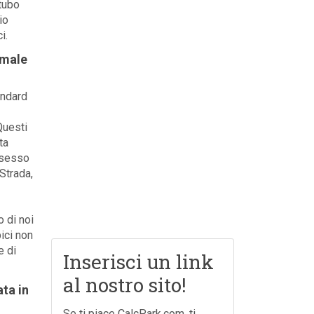
tubo
io
i.
imale
andard
Questi
ta
l sesso
Strada,
 di noi
ici non
e di
Inserisci un link
al nostro sito!
ata in
Se ti piace CalcPark.com, ti