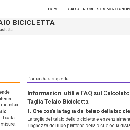
HOME
CALCOLATORI + STRUMENTI ONLIN
AIO BICICLETTA
cicletta
Domande e risposte
ipende
Informazioni utili e FAQ sul Calcolato
nterna
Taglia Telaio Bicicletta
a, mountain
1. Che cos'e la taglia del telaio della bicicl
laio
 - basta
La taglia del telaio della bicicletta e essenzialment
e misure.
lunghezza del tubo piantone della bici, cioe la dist