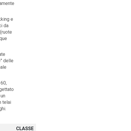
tamente
ekking e
ci da
(ruote
nque
ate
" delle
cale
 60,
gettato
 un
 telai
ghi.
CLASSE