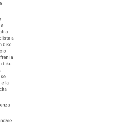
e
o
 e
ti a
clista a
n bike
pio
freni a
n bike
a
 se
 e la
cita
senza
 andare