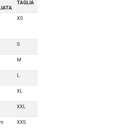
TAGLIA
LIATA
XS
S
M
L
XL
XXL
cm
XXS