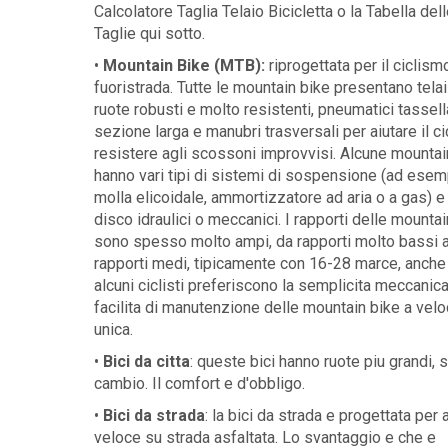
Calcolatore Taglia Telaio Bicicletta o la Tabella dell
Taglie qui sotto.
•
Mountain Bike (MTB):
riprogettata per il ciclism
fuoristrada. Tutte le mountain bike presentano telai
ruote robusti e molto resistenti, pneumatici tassella
sezione larga e manubri trasversali per aiutare il ci
resistere agli scossoni improvvisi. Alcune mountai
hanno vari tipi di sistemi di sospensione (ad esem
molla elicoidale, ammortizzatore ad aria o a gas) e 
disco idraulici o meccanici. I rapporti delle mountai
sono spesso molto ampi, da rapporti molto bassi 
rapporti medi, tipicamente con 16-28 marce, anche
alcuni ciclisti preferiscono la semplicita meccanica
facilita di manutenzione delle mountain bike a velo
unica.
•
Bici da citta
: queste bici hanno ruote piu grandi, 
cambio. Il comfort e d'obbligo.
•
Bici da strada
: la bici da strada e progettata per
veloce su strada asfaltata. Lo svantaggio e che e