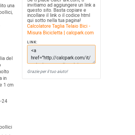
invitiamo ad aggiungere un link a
lito una
questo sito. Basta copiare e
ollici,
incollare il link o il codice html
qui sotto nella tua pagina!
o
Calcolatore Taglia Telaio Bici -
Misura Bicicletta | calcpark.com
LINK:
lia del
o
molto
Grazie per il tuo aiuto!
a in
m e 1 cm
2-24
pollici