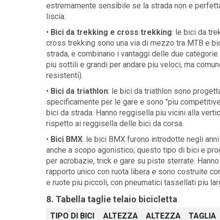
estremamente sensibile se la strada non e perfet
liscia.
•
Bici da trekking e cross trekking
: le bici da tr
cross trekking sono una via di mezzo tra MTB e bi
strada, e combinano i vantaggi delle due categorie 
piu sottili e grandi per andare piu veloci, ma comu
resistenti).
•
Bici da triathlon
: le bici da triathlon sono progett
specificamente per le gare e sono "piu competitive
bici da strada. Hanno reggisella piu vicini alla verti
rispetto ai reggisella delle bici da corsa.
•
Bici BMX
: le bici BMX furono introdotte negli anni
anche a scopo agonistico; questo tipo di bici e pro
per acrobazie, trick e gare su piste sterrate. Hanno
rapporto unico con ruota libera e sono costruite con
e ruote piu piccoli, con pneumatici tassellati piu lar
8. Tabella taglie telaio bicicletta
TIPO DI BICI
ALTEZZA
ALTEZZA
TAGLIA