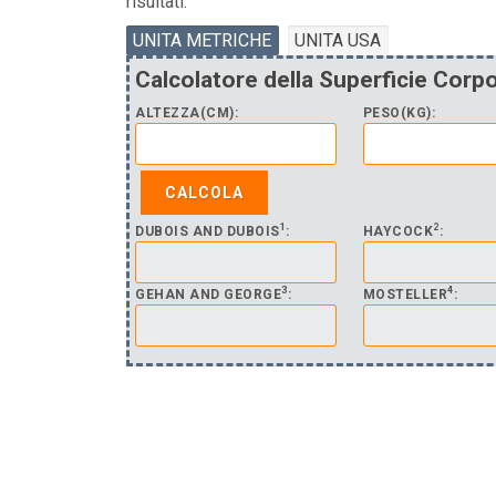
risultati.
UNITA METRICHE
UNITA USA
Calcolatore della Superficie Corp
ALTEZZA(CM):
PESO(KG):
1
2
DUBOIS AND DUBOIS
:
HAYCOCK
:
3
4
GEHAN AND GEORGE
:
MOSTELLER
: