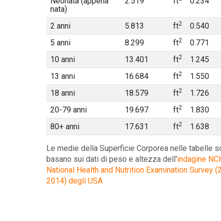
Neonata (appena
2.519
ft
0.234
nata)
2
2 anni
5.813
ft
0.540
2
5 anni
8.299
ft
0.771
2
10 anni
13.401
ft
1.245
2
13 anni
16.684
ft
1.550
2
18 anni
18.579
ft
1.726
2
20-79 anni
19.697
ft
1.830
2
80+ anni
17.631
ft
1.638
Le medie della Superficie Corporea nelle tabelle s
basano sui dati di peso e altezza dell'
indagine NC
National Health and Nutrition Examination Survey (
2014) degli USA