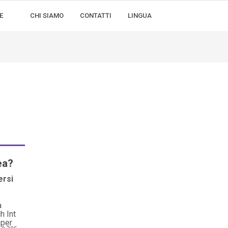
E
CHI SIAMO
CONTATTI
LINGUA
ea?
ersi
a
h Int
 per