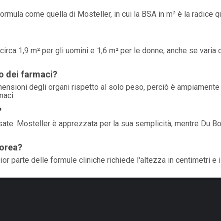
rmula come quella di Mosteller, in cui la BSA in m² è la radice q
 circa 1,9 m² per gli uomini e 1,6 m² per le donne, anche se varia 
o dei farmaci?
mensioni degli organi rispetto al solo peso, perciò è ampiamente
maci.
?
sate. Mosteller è apprezzata per la sua semplicità, mentre Du Bo
porea?
or parte delle formule cliniche richiede l'altezza in centimetri e 