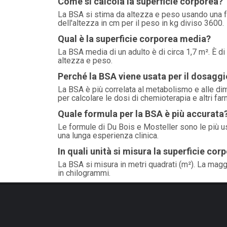
Come si calcola la superficie corporea?
La BSA si stima da altezza e peso usando una fo
dell'altezza in cm per il peso in kg diviso 3600.
Qual è la superficie corporea media?
La BSA media di un adulto è di circa 1,7 m². È di
altezza e peso.
Perché la BSA viene usata per il dosaggi
La BSA è più correlata al metabolismo e alle di
per calcolare le dosi di chemioterapia e altri far
Quale formula per la BSA è più accurata
Le formule di Du Bois e Mosteller sono le più u
una lunga esperienza clinica.
In quali unità si misura la superficie cor
La BSA si misura in metri quadrati (m²). La maggi
in chilogrammi.