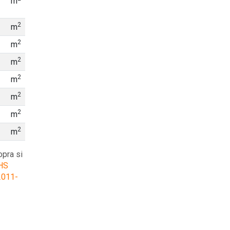
m
2
m
2
m
2
m
2
m
2
m
2
m
2
m
opra si
HS
2011-