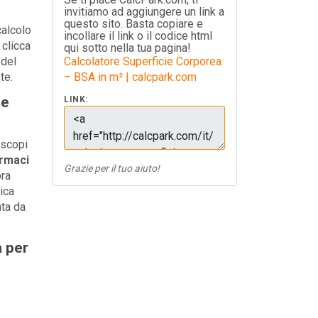
invitiamo ad aggiungere un link a
questo sito. Basta copiare e
calcolo
incollare il link o il codice html
 clicca
qui sotto nella tua pagina!
 del
Calcolatore Superficie Corporea
te.
– BSA in m² | calcpark.com
ie
LINK:
 scopi
armaci
Grazie per il tuo aiuto!
ra
ica
ata da
a per