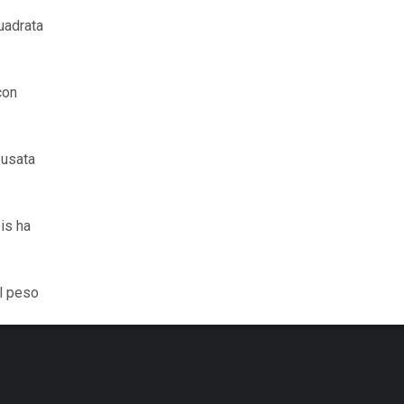
uadrata
con
 usata
is ha
il peso