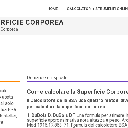
HOME
CALCOLATORI + STRUMENTI ONLIN
RFICIE CORPOREA
e Corporea
Domande e risposte
ciale
Come calcolare la Superficie Corpor
o usata
Il Calcolatore della BSA usa quattro metodi div
 al solo
per calcolare la superficie corporea:
 tua BSA
DuBois D, DuBois DF.
Una formula per stimare l
osteller,
superficie approssimativa nota altezza e peso. Arc
e i
Med 1916;17:863-71. Formula del calcolatore BSA