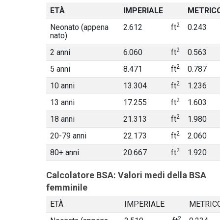
ETÀ
IMPERIALE
METRIC
2
Neonato (appena
2.612
ft
0.243
nato)
2
2 anni
6.060
ft
0.563
2
5 anni
8.471
ft
0.787
2
10 anni
13.304
ft
1.236
2
13 anni
17.255
ft
1.603
2
18 anni
21.313
ft
1.980
2
20-79 anni
22.173
ft
2.060
2
80+ anni
20.667
ft
1.920
Calcolatore BSA: Valori medi della BSA
femminile
ETÀ
IMPERIALE
METRIC
2