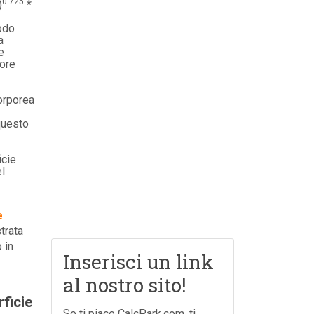
0.725
)
*
odo
a
e
tore
orporea
questo
icie
l
e
trata
 in
Inserisci un link
al nostro sito!
ficie
Se ti piace CalcPark.com, ti