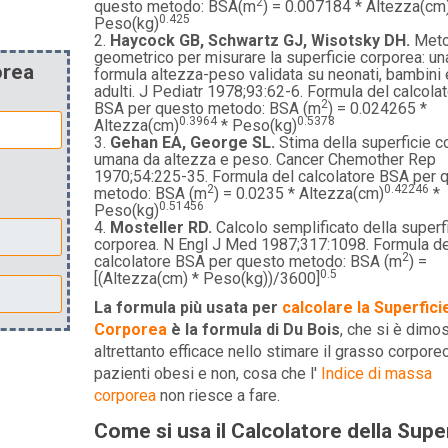
2
questo metodo: BSA(m
) = 0.007184 * Altezza(cm
0.425
Peso(kg)
Haycock GB, Schwartz GJ, Wisotsky DH.
Met
geometrico per misurare la superficie corporea: un
orea
formula altezza-peso validata su neonati, bambini 
adulti. J Pediatr 1978;93:62-6. Formula del calcola
2
BSA per questo metodo: BSA (m
) = 0.024265 *
0.3964
0.5378
Altezza(cm)
* Peso(kg)
Gehan EA, George SL.
Stima della superficie c
umana da altezza e peso. Cancer Chemother Rep
1970;54:225-35. Formula del calcolatore BSA per 
2
0.42246
metodo: BSA (m
) = 0.0235 * Altezza(cm)
*
0.51456
Peso(kg)
Mosteller RD.
Calcolo semplificato della superf
corporea. N Engl J Med 1987;317:1098. Formula de
2
calcolatore BSA per questo metodo: BSA (m
) =
0.5
[(Altezza(cm) * Peso(kg))/3600]
La formula più usata per
calcolare la Superfici
Corporea
è la formula di Du Bois
, che si è dimos
altrettanto efficace nello stimare il grasso corporeo
pazienti obesi e non, cosa che l'
Indice di massa
corporea
non riesce a fare.
Come si usa il Calcolatore della Super