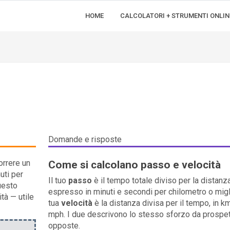
HOME
CALCOLATORI + STRUMENTI ONLIN
Domande e risposte
orrere un
Come si calcolano passo e velocità
uti per
Il tuo
passo
è il tempo totale diviso per la distanza
uesto
espresso in minuti e secondi per chilometro o migl
tà — utile
tua
velocità
è la distanza divisa per il tempo, in k
mph. I due descrivono lo stesso sforzo da prospet
opposte.