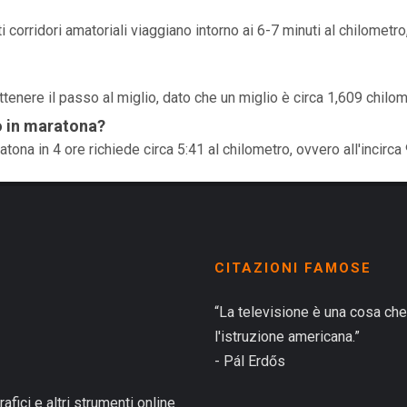
 corridori amatoriali viaggiano intorno ai 6-7 minuti al chilometro
ttenere il passo al miglio, dato che un miglio è circa 1,609 chilom
o in maratona?
ona in 4 ore richiede circa 5:41 al chilometro, ovvero all'incirca 
CITAZIONI FAMOSE
“La televisione è una cosa che
l'istruzione americana.”
- Pál Erdős
rafici e altri strumenti online