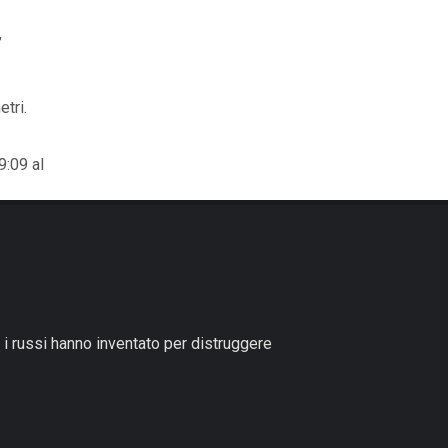
,
etri.
9:09 al
 i russi hanno inventato per distruggere