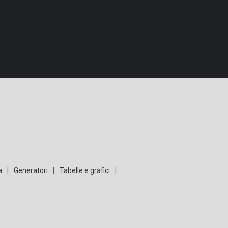
a
|
Generatori
|
Tabelle e grafici
|