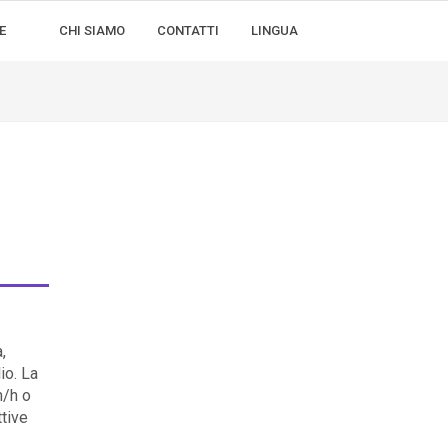
E
CHI SIAMO
CONTATTI
LINGUA
,
io. La
m/h o
tive