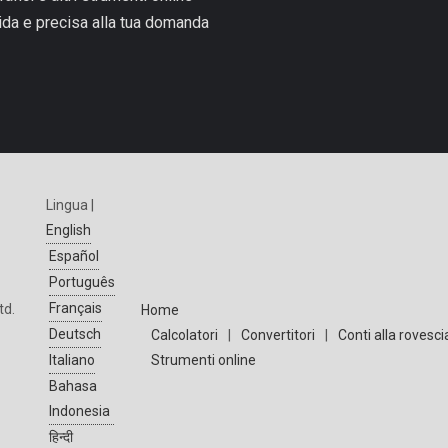
pida e precisa alla tua domanda
Lingua |
English
Español
Português
Français
td.
Home
Deutsch
Calcolatori
|
Convertitori
|
Conti alla rovesci
Strumenti online
Italiano
Bahasa
Indonesia
हिन्दी