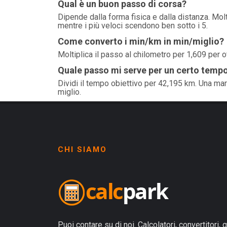
Qual è un buon passo di corsa?
Dipende dalla forma fisica e dalla distanza. Molti
mentre i più veloci scendono ben sotto i 5.
Come converto i min/km in min/miglio?
Moltiplica il passo al chilometro per 1,609 per o
Quale passo mi serve per un certo temp
Dividi il tempo obiettivo per 42,195 km. Una marat
miglio.
CHI SIAMO
Puoi contare su di noi. Calcolatori, convertitori, g