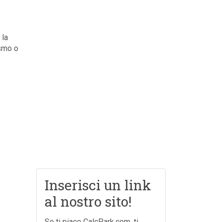
 la
ismo o
Inserisci un link
al nostro sito!
Se ti piace CalcPark.com, ti