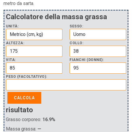
metro da sarta.
Calcolatore della massa grassa
UNITÀ:
SESSO:
ALTEZZA:
COLLO:
VITA:
FIANCHI (DONNE):
PESO (FACOLTATIVO):
CALCOLA
risultato
Grasso corporeo:
16.9%
Massa grassa:
—