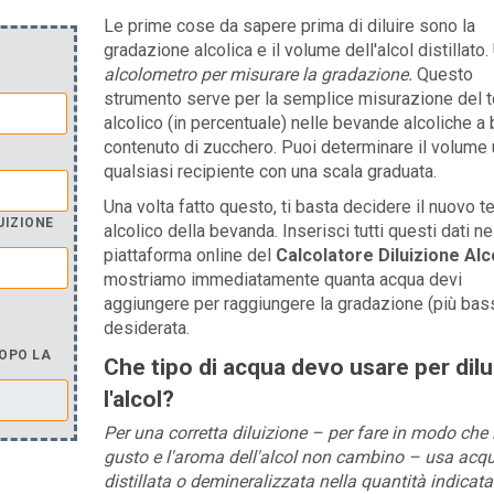
Le prime cose da sapere prima di diluire sono la
gradazione alcolica e il volume dell'alcol distillato.
alcolometro per misurare la gradazione.
Questo
strumento serve per la semplice misurazione del 
alcolico (in percentuale) nelle bevande alcoliche a
contenuto di zucchero. Puoi determinare il volume
qualsiasi recipiente con una scala graduata.
Una volta fatto questo, ti basta decidere il nuovo t
UIZIONE
alcolico della bevanda. Inserisci tutti questi dati ne
piattaforma online del
Calcolatore Diluizione Alc
mostriamo immediatamente quanta acqua devi
aggiungere per raggiungere la gradazione (più bas
desiderata.
OPO LA
Che tipo di acqua devo usare per dilu
l'alcol?
Per una corretta diluizione – per fare in modo che i
gusto e l'aroma dell'alcol non cambino – usa acq
distillata o demineralizzata nella quantità indicata