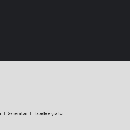
a
|
Generatori
|
Tabelle e grafici
|