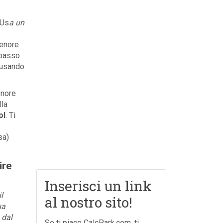
 Us
a un
tenore
 basso
 usando
enore
lla
ol
. Ti
sa)
ire
Inserisci un link
l
al nostro sito!
ua
 dal
Se ti piace CalcPark.com, ti