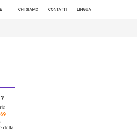
E
CHI SIAMO
CONTATTI
LINGUA
l?
rlo.
 69
a
e della