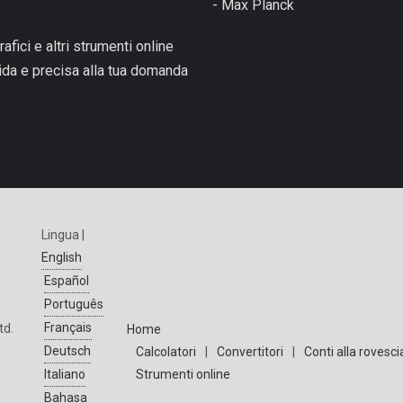
- Max Planck
rafici e altri strumenti online
pida e precisa alla tua domanda
Lingua |
English
Español
Português
Français
td.
Home
Deutsch
Calcolatori
|
Convertitori
|
Conti alla rovesci
Strumenti online
Italiano
Bahasa