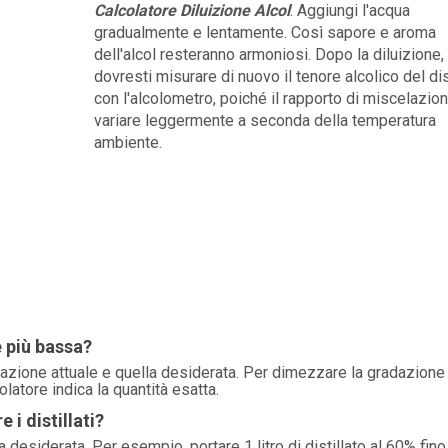
Calcolatore Diluizione Alcol
. Aggiungi l'acqua
gradualmente e lentamente. Così sapore e aroma
dell'alcol resteranno armoniosi. Dopo la diluizione,
dovresti misurare di nuovo il tenore alcolico del dis
con l'alcolometro, poiché il rapporto di miscelazio
variare leggermente a seconda della temperatura
ambiente.
e più bassa?
dazione attuale e quella desiderata. Per dimezzare la gradazione
colatore indica la quantità esatta.
i distillati?
desiderata. Per esempio, portare 1 litro di distillato al 60% fin