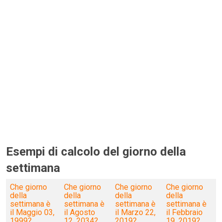
Esempi di calcolo del giorno della
settimana
Che giorno
Che giorno
Che giorno
Che giorno
della
della
della
della
settimana è
settimana è
settimana è
settimana è
il Maggio 03,
il Agosto
il Marzo 22,
il Febbraio
1999?
12, 2034?
2019?
19, 2019?