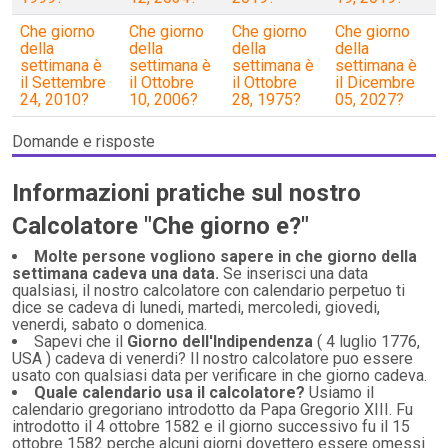
Che giorno
Che giorno
Che giorno
Che giorno
della
della
della
della
settimana è
settimana è
settimana è
settimana è
il Settembre
il Ottobre
il Ottobre
il Dicembre
24, 2010?
10, 2006?
28, 1975?
05, 2027?
Domande e risposte
Informazioni pratiche sul nostro
Calcolatore "Che giorno e?"
Molte persone vogliono sapere in che giorno della
settimana cadeva una data.
Se inserisci una data
qualsiasi, il nostro calcolatore con calendario perpetuo ti
dice se cadeva di lunedi, martedi, mercoledi, giovedi,
venerdi, sabato o domenica.
Sapevi che il
Giorno dell'Indipendenza
( 4 luglio 1776,
USA ) cadeva di venerdi? Il nostro calcolatore puo essere
usato con qualsiasi data per verificare in che giorno cadeva.
Quale calendario usa il calcolatore?
Usiamo il
calendario gregoriano introdotto da Papa Gregorio XIII. Fu
introdotto il 4 ottobre 1582 e il giorno successivo fu il 15
ottobre 1582 perche alcuni giorni dovettero essere omessi