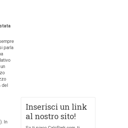
stata
 sempre
i parla
na
lativo
 un
zzo
zzo
 del
Inserisci un link
al nostro sito!
. In
Se ti piace CalcPark.com, ti