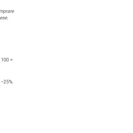
omprare
ese.
× 100 =
= −25%.