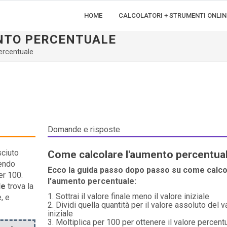
HOME
CALCOLATORI + STRUMENTI ONLIN
NTO PERCENTUALE
ercentuale
Domande e risposte
sciuto
Come calcolare l'aumento percentua
dendo
Ecco la guida passo dopo passo su come calco
er 100.
l'aumento percentuale:
le
trova la
Sottrai il valore finale meno il valore iniziale
, e
Dividi quella quantità per il valore assoluto del v
iniziale
Moltiplica per 100 per ottenere il valore percentu