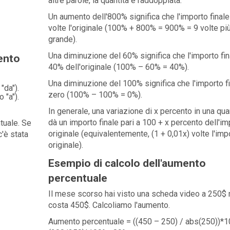
altre parole, la quantità è raddoppiata.
Un aumento dell'800% significa che l'importo finale
volte l'originale (100% + 800% = 900% = 9 volte pi
grande).
Una diminuzione del 60% significa che l'importo fina
mento
40% dell'originale (100% – 60% = 40%).
Una diminuzione del 100% significa che l'importo fi
"da").
zero (100% – 100% = 0%).
 "a").
In generale, una variazione di x percento in una qua
dà un importo finale pari a 100 + x percento dell'im
tuale. Se
originale (equivalentemente, (1 + 0,01x) volte l'imp
c'è stata
originale).
Esempio di calcolo dell'aumento
percentuale
Il mese scorso hai visto una scheda video a 250$
costa 450$. Calcoliamo l'aumento.
Aumento percentuale = ((450 – 250) / abs(250))*