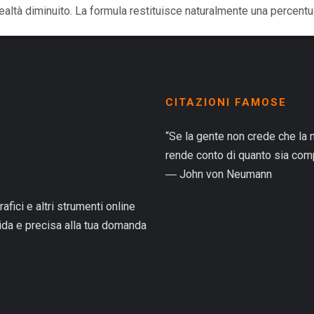
n realtà diminuito. La formula restituisce naturalmente una percentu
CITAZIONI FAMOSE
“Se la gente non crede che la 
rende conto di quanto sia compl
― John von Neumann
rafici e altri strumenti online
pida e precisa alla tua domanda