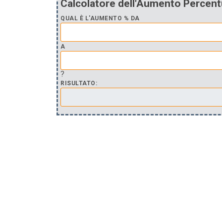
Calcolatore dell'Aumento Percent
QUAL È L'AUMENTO % DA
A
?
RISULTATO: