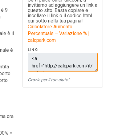
invitiamo ad aggiungere un link a
 è 9
questo sito. Basta copiare e
incollare il link o il codice html
ù
qui sotto nella tua pagina!
Calcolatore Aumento
le è il
Percentuale – Variazione % |
calcpark.com
nale è
LINK:
ntità
porto
orto
Grazie per il tuo aiuto!
 ma ora
100% =