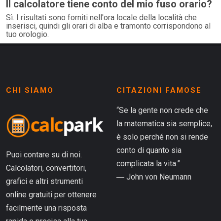
Il calcolatore tiene conto del mio fuso orario?
Sì. I risultati sono forniti nell'ora locale della località che
inserisci, quindi gli orari di alba e tramonto corrispondono al
tuo orologio.
CHI SIAMO
CITAZIONI FAMOSE
“Se la gente non crede che
la matematica sia semplice,
è solo perché non si rende
conto di quanto sia
Puoi contare su di noi.
complicata la vita.”
Calcolatori, convertitori,
― John von Neumann
grafici e altri strumenti
online gratuiti per ottenere
facilmente una risposta