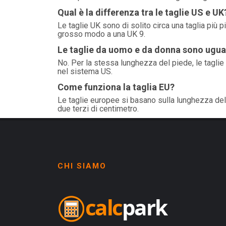
Qual è la differenza tra le taglie US e UK
Le taglie UK sono di solito circa una taglia più
grosso modo a una UK 9.
Le taglie da uomo e da donna sono ugua
No. Per la stessa lunghezza del piede, le taglie
nel sistema US.
Come funziona la taglia EU?
Le taglie europee si basano sulla lunghezza della
due terzi di centimetro.
CHI SIAMO