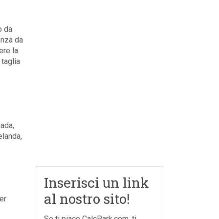
o da
enza da
ere la
 taglia
nada,
elanda,
Inserisci un link
al nostro sito!
er
Se ti piace CalcPark.com, ti