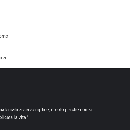
e
 uomo
rca
matematica sia semplice, è solo perché non si
icata la vita.”