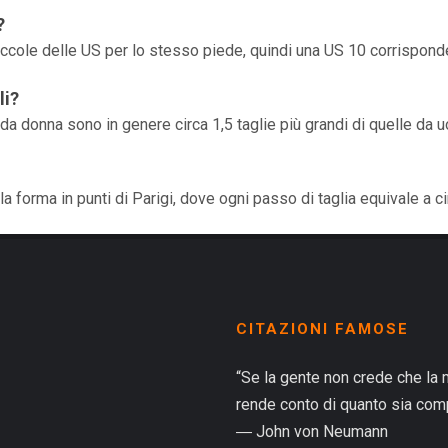
?
 piccole delle US per lo stesso piede, quindi una US 10 corrispond
li?
 da donna sono in genere circa 1,5 taglie più grandi di quelle da
 forma in punti di Parigi, dove ogni passo di taglia equivale a ci
CITAZIONI FAMOSE
“Se la gente non crede che la 
rende conto di quanto sia compl
― John von Neumann