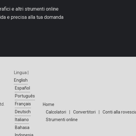
rafici e altri strumenti online
pida e precisa alla tua domanda
Lingua |
English
Español
Português
Français
td.
Home
Deutsch
Calcolatori
|
Convertitori
|
Conti alla rovesci
Strumenti online
Italiano
Bahasa
Indonesia