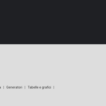
a
|
Generatori
|
Tabelle e grafici
|