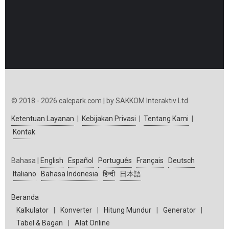
© 2018 - 2026 calcpark.com | by SAKKOM Interaktiv Ltd.
Ketentuan Layanan
|
Kebijakan Privasi
|
Tentang Kami
|
Kontak
Bahasa |
English
Español
Português
Français
Deutsch
Italiano
Bahasa Indonesia
हिन्दी
日本語
Beranda
Kalkulator
|
Konverter
|
Hitung Mundur
|
Generator
|
Tabel & Bagan
|
Alat Online