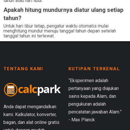
tahun atau hari libur.
Apakah hitung mundurnya diatur ulang setiap
tahun?
Untuk hari libur tetap, pengatur waktu otomatis mulai
menghitung mundur menuju tanggal tahun depan setelah
tanggal tahun ini terlewat.
TENTANG KAMI
KUTIPAN TERKENAL
“Eksperimen adalah
pertanyaan yang diajukan
sains kepada Alam, dan
pengukuran adalah
Anda dapat mengandalkan
pencatatan jawaban Alam.”
kami. Kalkulator, konverter,
- Max Planck
bagan, dan alat online gratis