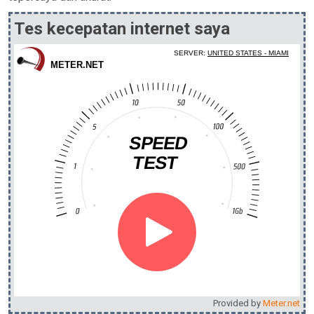
Tes kecepatan internet saya
Provided by
Meter.net