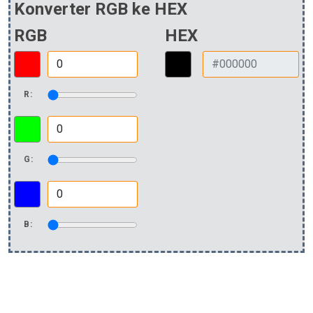
Konverter RGB ke HEX
RGB
HEX
R:
G:
B: