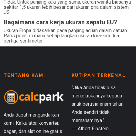
Tidak. Untuk panjang kaki yang sama, ukuran wanita biasanya
sekitar 1,5 ukuran lebih besar dari ukuran pria dalam sistem
US.
Bagaimana cara kerja ukuran sepatu EU?
Ukuran Eropa didasarkan pada panjang acuan dalam satuan
Paris point, di mana setiap langkah ukuran kira-kira dua
pertiga sentimeter.
TENTANG KAMI
KUTIPAN TERKENAL
“Jika Anda tidak bisa
menjelaskannya kepada
anak berusia enam tahun,
Anda sendiri tidak
Anda dapat mengandalkan
memahaminya.”
kami. Kalkulator, konverter,
― Albert Einstein
bagan, dan alat online gratis