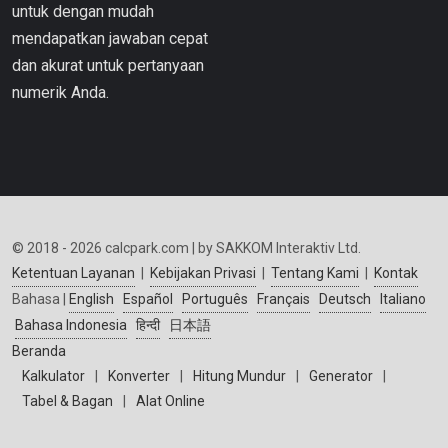
untuk dengan mudah
mendapatkan jawaban cepat
dan akurat untuk pertanyaan
numerik Anda.
© 2018 - 2026 calcpark.com | by SAKKOM Interaktiv Ltd.
Ketentuan Layanan
|
Kebijakan Privasi
|
Tentang Kami
|
Kontak
Bahasa |
English
Español
Português
Français
Deutsch
Italiano
Bahasa Indonesia
हिन्दी
日本語
Beranda
Kalkulator
|
Konverter
|
Hitung Mundur
|
Generator
|
Tabel & Bagan
|
Alat Online