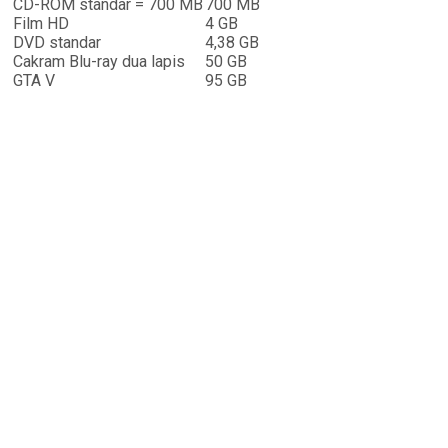
CD-ROM standar = 700 MB
700 MB
Film HD
4 GB
DVD standar
4,38 GB
Cakram Blu-ray dua lapis
50 GB
GTA V
95 GB