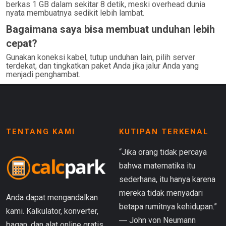
berkas 1 GB dalam sekitar 8 detik, meski overhead dunia
nyata membuatnya sedikit lebih lambat.
Bagaimana saya bisa membuat unduhan lebih
cepat?
Gunakan koneksi kabel, tutup unduhan lain, pilih server
terdekat, dan tingkatkan paket Anda jika jalur Anda yang
menjadi penghambat.
TENTANG KAMI
KUTIPAN TERKENAL
“Jika orang tidak percaya
bahwa matematika itu
sederhana, itu hanya karena
mereka tidak menyadari
Anda dapat mengandalkan
betapa rumitnya kehidupan.”
kami. Kalkulator, konverter,
― John von Neumann
bagan, dan alat online gratis