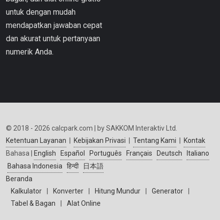
untuk dengan mudah
mendapatkan jawaban cepat
dan akurat untuk pertanyaan
numerik Anda.
© 2018 - 2026 calcpark.com | by SAKKOM Interaktiv Ltd.
Ketentuan Layanan
|
Kebijakan Privasi
|
Tentang Kami
|
Kontak
Bahasa |
English
Español
Português
Français
Deutsch
Italiano
Bahasa Indonesia
हिन्दी
日本語
Beranda
Kalkulator
|
Konverter
|
Hitung Mundur
|
Generator
|
Tabel & Bagan
|
Alat Online