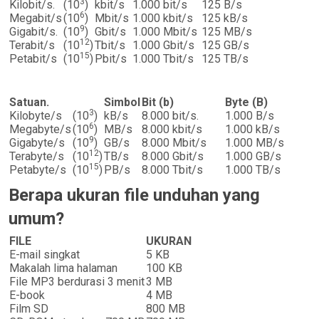
3
Kilobit/s.
(10
)
kbit/s
1.000 bit/s
125 B/s
6
Megabit/s
(10
)
Mbit/s
1.000 kbit/s
125 kB/s
9
Gigabit/s.
(10
)
Gbit/s
1.000 Mbit/s
125 MB/s
12
Terabit/s
(10
)
Tbit/s
1.000 Gbit/s
125 GB/s
15
Petabit/s
(10
)
Pbit/s
1.000 Tbit/s
125 TB/s
Satuan.
Simbol
Bit (b)
Byte (B)
3
Kilobyte/s
(10
)
kB/s
8.000 bit/s.
1.000 B/s
6
Megabyte/s
(10
)
MB/s
8.000 kbit/s
1.000 kB/s
9
Gigabyte/s
(10
)
GB/s
8.000 Mbit/s
1.000 MB/s
12
Terabyte/s
(10
)
TB/s
8.000 Gbit/s
1.000 GB/s
15
Petabyte/s
(10
)
PB/s
8.000 Tbit/s
1.000 TB/s
Berapa ukuran file unduhan yang
umum?
FILE
UKURAN
E-mail singkat
5 KB
Makalah lima halaman
100 KB
File MP3 berdurasi 3 menit
3 MB
E-book
4 MB
Film SD
800 MB