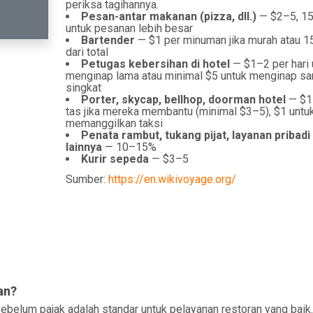
periksa tagihannya.
Pesan-antar makanan (pizza, dll.)
— $2–5, 1
untuk pesanan lebih besar
Bartender
— $1 per minuman jika murah atau 
dari total
Petugas kebersihan di hotel
— $1–2 per hari 
menginap lama atau minimal $5 untuk menginap sa
singkat
Porter, skycap, bellhop, doorman hotel
— $1
tas jika mereka membantu (minimal $3–5), $1 untu
memanggilkan taksi
Penata rambut, tukang pijat, layanan pribadi
lainnya
— 10–15%
Kurir sepeda
— $3–5
Sumber:
https://en.wikivoyage.org/
an?
sebelum pajak adalah standar untuk pelayanan restoran yang baik.