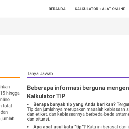
BERANDA
KALKULATOR + ALAT ONLINE
Tanya Jawab
ahkan
Beberapa informasi berguna mengen
15 hingga
Kalkulator TIP
nline
Berapa banyak tip yang Anda berikan?
Terga
n total
Tip dan jumlahnya merupakan masalah kebiasaan s
 dan
dan etiket, dan kebiasaannya berbeda-beda antarn
 jumlah
dan situasi.
Apa asal-usul kata "tip"?
Kata ini berasal dari i