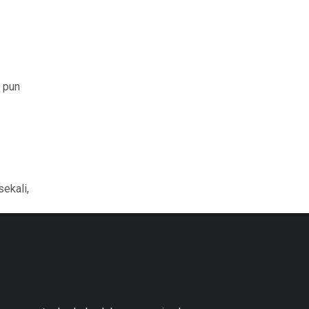
a pun
ekali,