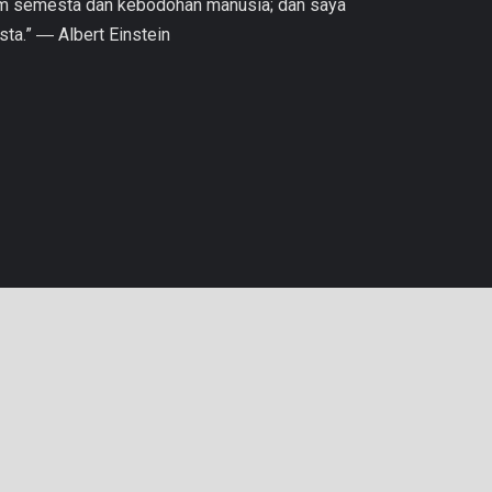
alam semesta dan kebodohan manusia; dan saya
ta.” ― Albert Einstein