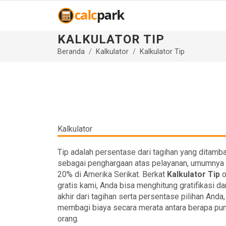
KALKULATOR TIP
Beranda
Kalkulator
Kalkulator Tip
Kalkulator
Tip adalah persentase dari tagihan yang ditamb
sebagai penghargaan atas pelayanan, umumnya 
20% di Amerika Serikat. Berkat
Kalkulator Tip
o
gratis kami, Anda bisa menghitung gratifikasi da
akhir dari tagihan serta persentase pilihan Anda,
membagi biaya secara merata antara berapa pun
orang.