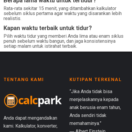
Berapa lama waktu untuk tertidur?
Rata-rata sekitar 15 menit, yang ditambahkan kalkulator
sebelum siklus pertama agar waktu yang disarankan lebih
realistis.
Kapan waktu terbaik untuk tidur?
Pilih waktu tidur yang memberi Anda lima atau enam siklus
penuh sebelum waktu bangun, dan jaga konsistensinya
setiap malam untuk istirahat terbaik.
TENTANG KAMI
KUTIPAN TERKENAL
“Jika Anda tidak bisa
menjelaskannya kepada
anak berusia enam tahun,
Anda sendiri tidak
Anda dapat mengandalkan
memahaminya.”
kami. Kalkulator, konverter,
― Albert Einstein