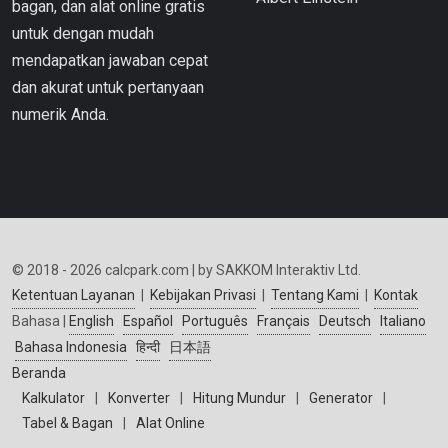
bagan, dan alat online gratis
untuk dengan mudah
mendapatkan jawaban cepat
dan akurat untuk pertanyaan
numerik Anda.
© 2018 - 2026 calcpark.com | by SAKKOM Interaktiv Ltd.
Ketentuan Layanan
|
Kebijakan Privasi
|
Tentang Kami
|
Kontak
Bahasa |
English
Español
Português
Français
Deutsch
Italiano
Bahasa Indonesia
हिन्दी
日本語
Beranda
Kalkulator
|
Konverter
|
Hitung Mundur
|
Generator
|
Tabel & Bagan
|
Alat Online