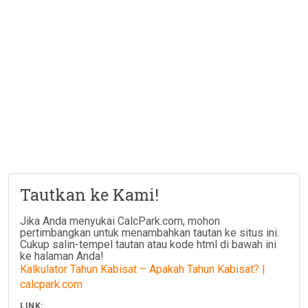
Tautkan ke Kami!
Jika Anda menyukai CalcPark.com, mohon
pertimbangkan untuk menambahkan tautan ke situs ini.
Cukup salin-tempel tautan atau kode html di bawah ini
ke halaman Anda!
Kalkulator Tahun Kabisat – Apakah Tahun Kabisat? |
calcpark.com
LINK: