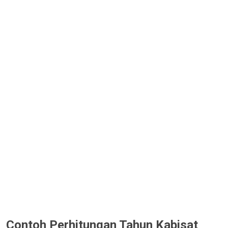
Contoh Perhitungan Tahun Kabisat