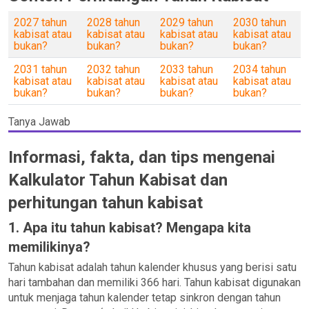
2027 tahun
2028 tahun
2029 tahun
2030 tahun
kabisat atau
kabisat atau
kabisat atau
kabisat atau
bukan?
bukan?
bukan?
bukan?
2031 tahun
2032 tahun
2033 tahun
2034 tahun
kabisat atau
kabisat atau
kabisat atau
kabisat atau
bukan?
bukan?
bukan?
bukan?
Tanya Jawab
Informasi, fakta, dan tips mengenai
Kalkulator Tahun Kabisat dan
perhitungan tahun kabisat
1. Apa itu tahun kabisat? Mengapa kita
memilikinya?
Tahun kabisat adalah tahun kalender khusus yang berisi satu
hari tambahan dan memiliki 366 hari. Tahun kabisat digunakan
untuk menjaga tahun kalender tetap sinkron dengan tahun