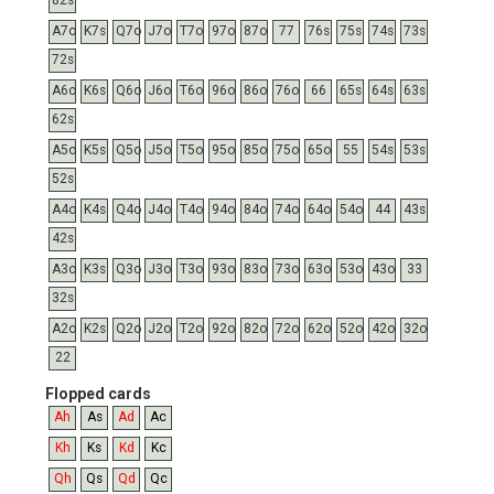
82s
A7o
K7s
Q7o
J7o
T7o
97o
87o
77
76s
75s
74s
73s
72s
A6o
K6s
Q6o
J6o
T6o
96o
86o
76o
66
65s
64s
63s
62s
A5o
K5s
Q5o
J5o
T5o
95o
85o
75o
65o
55
54s
53s
52s
A4o
K4s
Q4o
J4o
T4o
94o
84o
74o
64o
54o
44
43s
42s
A3o
K3s
Q3o
J3o
T3o
93o
83o
73o
63o
53o
43o
33
32s
A2o
K2s
Q2o
J2o
T2o
92o
82o
72o
62o
52o
42o
32o
22
Flopped cards
Ah
As
Ad
Ac
Kh
Ks
Kd
Kc
Qh
Qs
Qd
Qc