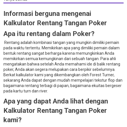
Informasi berguna mengenai
Kalkulator Rentang Tangan Poker
Apa itu rentang dalam Poker?
Rentang adalah kombinasi tangan yang mungkin dimiliki pemain
pada waktu tertentu. Memikirkan apa yang dimiliki pemain dalam
bentuk rentang sangat berharga karena memungkinkan Anda
memikirkan semua kemungkinan dari sebuah tangan. Para ahli
mengatakan bahwa setelah Anda memahami ide di balik rentang
poker, Anda akan segera melupakan cara berpikir sebelumnya.
Berkat kalkulator kami yang dikembangkan oleh Forest Turner,
sekarang Anda dapat dengan mudah mempelajari tekstur flop dan
bagaimana rentang terbagi di papan, bagaimana ekuitas bergeser
pada kartu turn dan river.
Apa yang dapat Anda lihat dengan
Kalkulator Rentang Tangan Poker
kami?