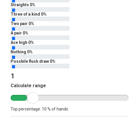
Straights
0
%
Three of a kind
0
%
Two pair
0
%
A pair
0
%
Ace high
0
%
Nothing
0
%
Possbile flush draw
0
%
1
Calculate range
Top percentage:
10
% of hands