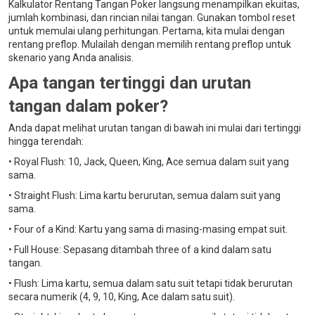
Kalkulator Rentang Tangan Poker langsung menampilkan ekuitas,
jumlah kombinasi, dan rincian nilai tangan. Gunakan tombol reset
untuk memulai ulang perhitungan. Pertama, kita mulai dengan
rentang preflop. Mulailah dengan memilih rentang preflop untuk
skenario yang Anda analisis.
Apa tangan tertinggi dan urutan
tangan dalam poker?
Anda dapat melihat urutan tangan di bawah ini mulai dari tertinggi
hingga terendah:
• Royal Flush: 10, Jack, Queen, King, Ace semua dalam suit yang
sama.
• Straight Flush: Lima kartu berurutan, semua dalam suit yang
sama.
• Four of a Kind: Kartu yang sama di masing-masing empat suit.
• Full House: Sepasang ditambah three of a kind dalam satu
tangan.
• Flush: Lima kartu, semua dalam satu suit tetapi tidak berurutan
secara numerik (4, 9, 10, King, Ace dalam satu suit).