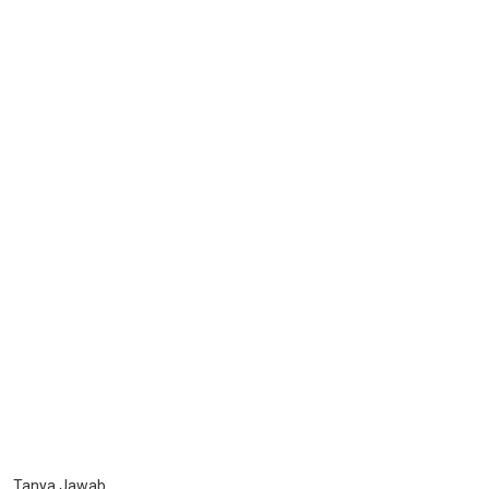
Tanya Jawab