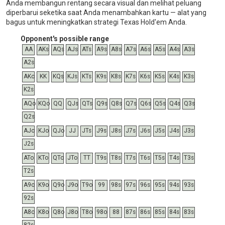
Anda membangun rentang secara visual dan melihat peluang
diperbarui seketika saat Anda menambahkan kartu — alat yang
bagus untuk meningkatkan strategi Texas Hold'em Anda.
Opponent's possible range
AA
AKs
AQs
AJs
ATs
A9s
A8s
A7s
A6s
A5s
A4s
A3s
A2s
AKo
KK
KQs
KJs
KTs
K9s
K8s
K7s
K6s
K5s
K4s
K3s
K2s
AQo
KQo
QQ
QJs
QTs
Q9s
Q8s
Q7s
Q6s
Q5s
Q4s
Q3s
Q2s
AJo
KJo
QJo
JJ
JTs
J9s
J8s
J7s
J6s
J5s
J4s
J3s
J2s
ATo
KTo
QTo
JTo
TT
T9s
T8s
T7s
T6s
T5s
T4s
T3s
T2s
A9o
K9o
Q9o
J9o
T9o
99
98s
97s
96s
95s
94s
93s
92s
A8o
K8o
Q8o
J8o
T8o
98o
88
87s
86s
85s
84s
83s