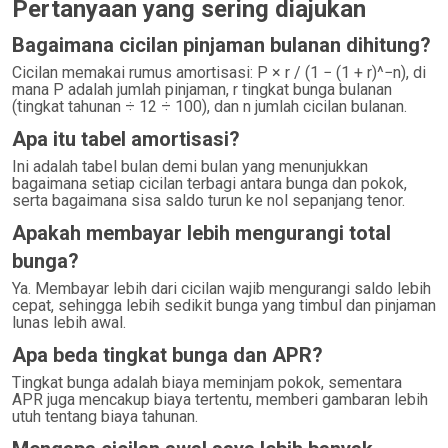
Pertanyaan yang sering diajukan
53
386.66
371.53
15.12
2,653.26
Bagaimana cicilan pinjaman bulanan dihitung?
54
386.66
373.39
13.27
2,279.87
Cicilan memakai rumus amortisasi: P × r / (1 − (1 + r)^−n), di
55
386.66
375.26
11.40
1,904.62
mana P adalah jumlah pinjaman, r tingkat bunga bulanan
(tingkat tahunan ÷ 12 ÷ 100), dan n jumlah cicilan bulanan.
56
386.66
377.13
9.52
1,527.48
Apa itu tabel amortisasi?
57
386.66
379.02
7.64
1,148.46
Ini adalah tabel bulan demi bulan yang menunjukkan
58
386.66
380.91
5.74
767.55
bagaimana setiap cicilan terbagi antara bunga dan pokok,
serta bagaimana sisa saldo turun ke nol sepanjang tenor.
59
386.66
382.82
3.84
384.73
Apakah membayar lebih mengurangi total
60
386.66
384.73
1.92
0.00
bunga?
Ya. Membayar lebih dari cicilan wajib mengurangi saldo lebih
cepat, sehingga lebih sedikit bunga yang timbul dan pinjaman
lunas lebih awal.
Apa beda tingkat bunga dan APR?
Tingkat bunga adalah biaya meminjam pokok, sementara
APR juga mencakup biaya tertentu, memberi gambaran lebih
utuh tentang biaya tahunan.