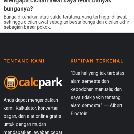
Mengapa cicilan awal saya lebih banyak
bunganya?
Bunga dikenakan atas saldo terutang, yang tertinggi di awal,
sehingga cicilan awal sebagian besar bunga dan cicilan akhir
sebagian besar pokok.
TENTANG KAMI
KUTIPAN TERKENAL
“Dua hal yang tak terbatas:
alam semesta dan
kebodohan manusia; dan
saya tidak yakin tentang
Anda dapat mengandalkan
alam semesta.” ― Albert
kami. Kalkulator, konverter,
Einstein
bagan, dan alat online gratis
untuk dengan mudah
mendapatkan jawaban cepat