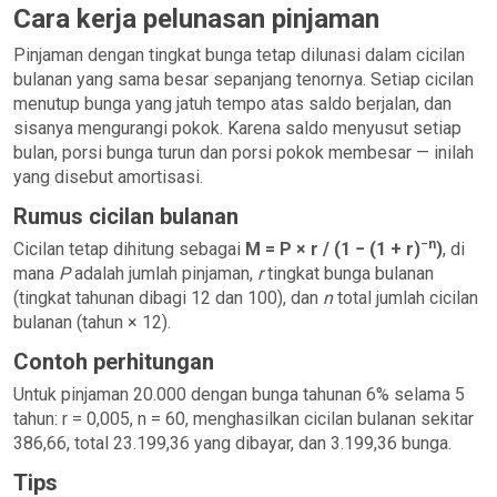
Cara kerja pelunasan pinjaman
14
386.66
305.86
80.80
15,853.74
Pinjaman dengan tingkat bunga tetap dilunasi dalam cicilan
15
386.66
307.39
79.27
15,546.35
bulanan yang sama besar sepanjang tenornya. Setiap cicilan
menutup bunga yang jatuh tempo atas saldo berjalan, dan
16
386.66
308.92
77.73
15,237.43
sisanya mengurangi pokok. Karena saldo menyusut setiap
17
386.66
310.47
76.19
14,926.96
bulan, porsi bunga turun dan porsi pokok membesar — inilah
yang disebut amortisasi.
18
386.66
312.02
74.63
14,614.94
Rumus cicilan bulanan
19
386.66
313.58
73.07
14,301.36
−n
Cicilan tetap dihitung sebagai
M = P × r / (1 − (1 + r)
)
, di
20
386.66
315.15
71.51
13,986.21
mana
P
adalah jumlah pinjaman,
r
tingkat bunga bulanan
(tingkat tahunan dibagi 12 dan 100), dan
21
386.66
316.72
69.93
n
total jumlah cicilan
13,669.49
bulanan (tahun × 12).
22
386.66
318.31
68.35
13,351.18
Contoh perhitungan
23
386.66
319.90
66.76
13,031.28
Untuk pinjaman 20.000 dengan bunga tahunan 6% selama 5
24
386.66
321.50
65.16
12,709.78
tahun: r = 0,005, n = 60, menghasilkan cicilan bulanan sekitar
386,66, total 23.199,36 yang dibayar, dan 3.199,36 bunga.
25
386.66
323.11
63.55
12,386.67
Tips
26
386.66
324.72
61.93
12,061.95