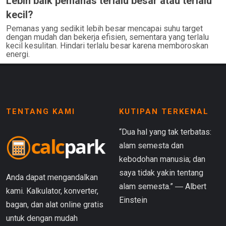
Lebih baik pemanas terlalu besar atau terlalu
kecil?
Pemanas yang sedikit lebih besar mencapai suhu target
dengan mudah dan bekerja efisien, sementara yang terlalu
kecil kesulitan. Hindari terlalu besar karena memboroskan
energi.
TENTANG KAMI
KUTIPAN TERKENAL
“Dua hal yang tak terbatas:
alam semesta dan
kebodohan manusia; dan
saya tidak yakin tentang
Anda dapat mengandalkan
alam semesta.” ― Albert
kami. Kalkulator, konverter,
Einstein
bagan, dan alat online gratis
untuk dengan mudah