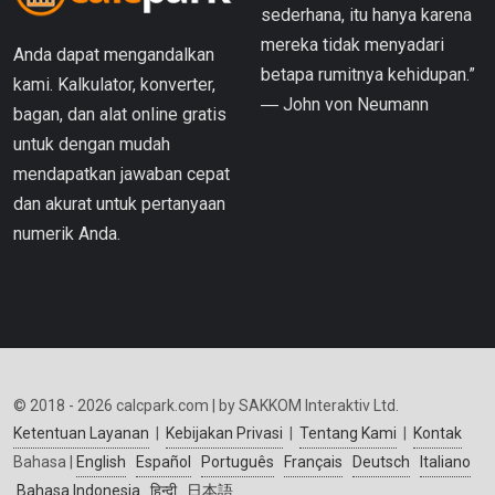
sederhana, itu hanya karena
mereka tidak menyadari
Anda dapat mengandalkan
betapa rumitnya kehidupan.”
kami. Kalkulator, konverter,
― John von Neumann
bagan, dan alat online gratis
untuk dengan mudah
mendapatkan jawaban cepat
dan akurat untuk pertanyaan
numerik Anda.
© 2018 - 2026 calcpark.com | by SAKKOM Interaktiv Ltd.
Ketentuan Layanan
|
Kebijakan Privasi
|
Tentang Kami
|
Kontak
Bahasa |
English
Español
Português
Français
Deutsch
Italiano
Bahasa Indonesia
हिन्दी
日本語