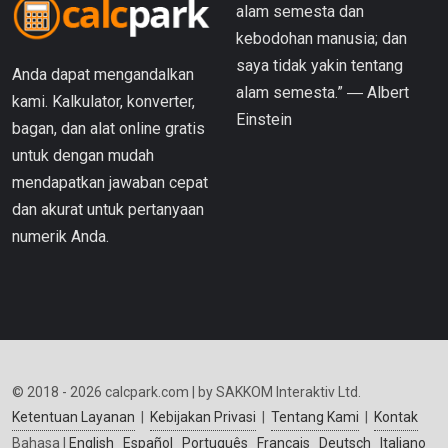
alam semesta dan
kebodohan manusia; dan
saya tidak yakin tentang
Anda dapat mengandalkan
alam semesta.” ― Albert
kami. Kalkulator, konverter,
Einstein
bagan, dan alat online gratis
untuk dengan mudah
mendapatkan jawaban cepat
dan akurat untuk pertanyaan
numerik Anda.
© 2018 - 2026 calcpark.com | by SAKKOM Interaktiv Ltd.
Ketentuan Layanan
|
Kebijakan Privasi
|
Tentang Kami
|
Kontak
Bahasa |
English
Español
Português
Français
Deutsch
Italiano