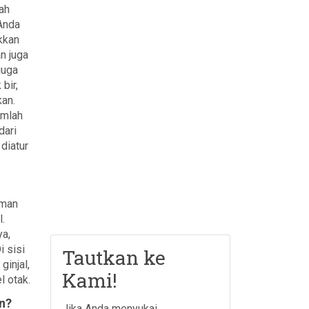
ah
Anda
kkan
n juga
juga
bir,
kan.
umlah
dari
diatur
uman
l.
ya,
 sisi
Tautkan ke
ginjal,
Kami!
l otak.
n?
Jika Anda menyukai