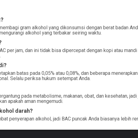
g?
membagi gram alkohol yang dikonsumsi dengan berat badan And
u mengurangi alkohol yang terbakar seiring waktu.
?
 per jam, dan ini tidak bisa dipercepat dengan kopi atau mandi 
.
di?
netapkan batas pada 0,05% atau 0,08%, dan beberapa menerapkan
ional. Selalu periksa hukum setempat Anda.
rgantung pada metabolisme, makanan, obat, dan kesehatan, jadi
skan apakah aman mengemudi.
kohol darah?
at penyerapan alkohol, jadi BAC puncak Anda biasanya lebih re