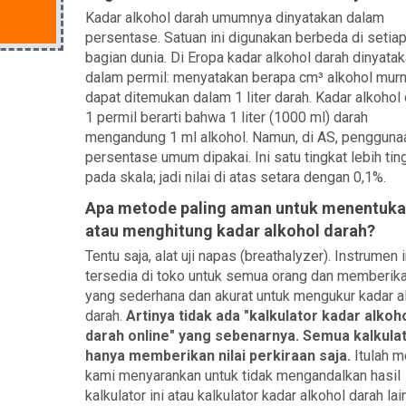
Kadar alkohol darah umumnya dinyatakan dalam
persentase. Satuan ini digunakan berbeda di setia
bagian dunia. Di Eropa kadar alkohol darah dinyata
dalam permil: menyatakan berapa cm³ alkohol murn
dapat ditemukan dalam 1 liter darah. Kadar alkohol
1 permil berarti bahwa 1 liter (1000 ml) darah
mengandung 1 ml alkohol. Namun, di AS, pengguna
persentase umum dipakai. Ini satu tingkat lebih tin
pada skala; jadi nilai di atas setara dengan 0,1%.
Apa metode paling aman untuk menentuk
atau menghitung kadar alkohol darah?
Tentu saja, alat uji napas (breathalyzer). Instrumen i
tersedia di toko untuk semua orang dan memberika
yang sederhana dan akurat untuk mengukur kadar a
darah.
Artinya tidak ada "kalkulator kadar alkoh
darah online" yang sebenarnya. Semua kalkulato
hanya memberikan nilai perkiraan saja.
Itulah 
kami menyarankan untuk tidak mengandalkan hasil
kalkulator ini atau kalkulator kadar alkohol darah lai