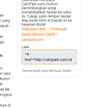
CalcPark.com, mohon
pertimbangkan untuk
p
menambahkan tautan ke situs
kan
ini. Cukup salin-tempel tautan
atau kode html di bawah ini ke
i yang
halaman Anda!
 darah
Kalkulator BAC – Perkiraan
Kadar Alkohol Darah |
an
calcpark.com
ggi
LINK:
an
ni
Terima kasih atas bantuan Anda!
n cara
lkohol
ol
r ini
mengapa
nnya di