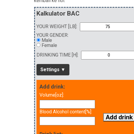
kembali ke nol.
Kalkulator BAC
YOUR WEIGHT [LB]:
YOUR GENDER:
Male
Female
DRINKING TIME [H]:
Settings ▼
Add drink:
Volume[oz]:
Blood Alcohol content[%]:
Add drink