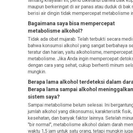
tentang khayalan ini, perlu diketahui bahwa baik kop
maupun berkeringat di air panas atau duduk di bak
berisi air dingin tidak mempercepat metabolisme in
Bagaimana saya bisa mempercepat
metabolisme alkohol?
Tidak ada obat mujarab. Telah terbukti secara medi
bahwa konsumsi alkohol yang sangat berbahaya s
teratur dan harian, yaitu alkoholisme, mempercepat
metabolisme. Jika Anda ingin mempercepat detoks
dengan cara yang sehat, cukup berhenti minum se
mungkin.
Berapa lama alkohol terdeteksi dalam dar
Berapa lama sampai alkohol meninggalka
sistem saya?
Sampai metabolisme belum selesai. Ini bergantun
jumlah alkohol yang dikonsumsi, karakteristik fisik,
kesehatan, dan banyak faktor lainnya. Setelah min
"bir normal", metabolisme alkohol dalam darah me
waktu 1,5 jam untuk satu orang, tetapi mungkin juga