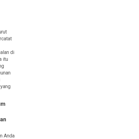
urut
rcatat
alan di
 itu
ng
cunan
g
l yang
um
kan
em Anda