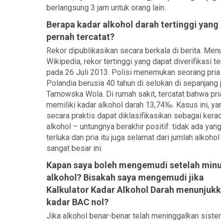
berlangsung 3 jam untuk orang lain.
Berapa kadar alkohol darah tertinggi yang
pernah tercatat?
Rekor dipublikasikan secara berkala di berita. Men
Wikipedia, rekor tertinggi yang dapat diverifikasi te
pada 26 Juli 2013. Polisi menemukan seorang pria
Polandia berusia 40 tahun di selokan di sepanjang j
Tarnowska Wola. Di rumah sakit, tercatat bahwa pria
memiliki kadar alkohol darah 13,74‰. Kasus ini, ya
secara praktis dapat diklasifikasikan sebagai kera
alkohol – untungnya berakhir positif: tidak ada yan
terluka dan pria itu juga selamat dari jumlah alkoho
sangat besar ini.
Kapan saya boleh mengemudi setelah min
alkohol? Bisakah saya mengemudi jika
Kalkulator Kadar Alkohol Darah menunjuk
kadar BAC nol?
Jika alkohol benar-benar telah meninggalkan sist