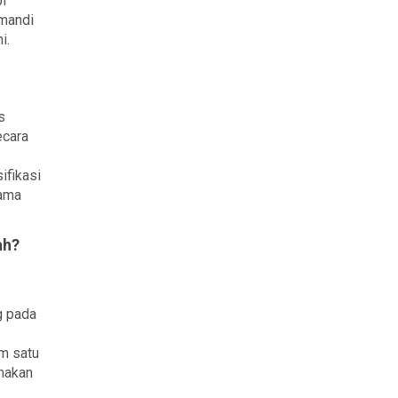
i
 mandi
i.
s
ecara
ifikasi
lama
ah?
n
g pada
um satu
makan