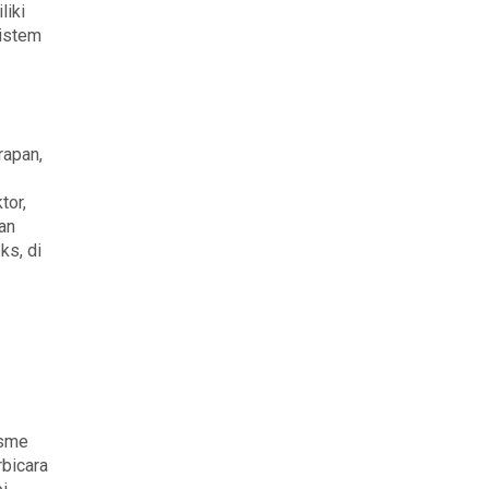
liki
sistem
rapan,
tor,
dan
ks, di
isme
rbicara