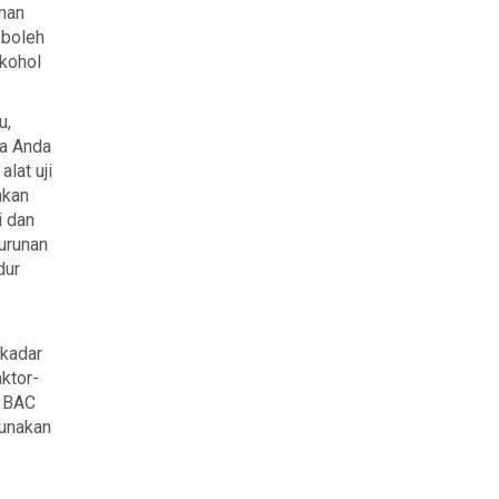
aman
 boleh
kohol
u,
a Anda
lat uji
hkan
i dan
urunan
dur
 kadar
ktor-
n BAC
gunakan