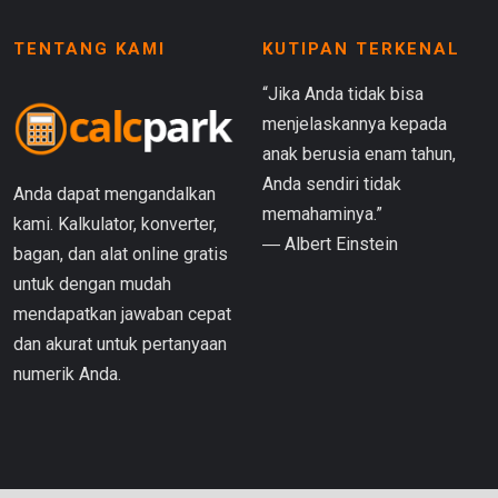
TENTANG KAMI
KUTIPAN TERKENAL
“Jika Anda tidak bisa
menjelaskannya kepada
anak berusia enam tahun,
Anda sendiri tidak
Anda dapat mengandalkan
memahaminya.”
kami. Kalkulator, konverter,
― Albert Einstein
bagan, dan alat online gratis
untuk dengan mudah
mendapatkan jawaban cepat
dan akurat untuk pertanyaan
numerik Anda.