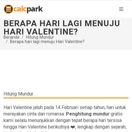
BERAPA HARI LAGI MENUJU
HARI VALENTINE?
Beranda
Hitung Mundur
Berapa hari lagi menuju Hari Valentine?
Hitung Mundur
Hari Valentine jatuh pada 14 Februari setiap tahun, hari untuk
merayakan cinta dan romansa.
Penghitung mundur
gratis
kami selalu menunjukkan dengan tepat berapa hari tersisa
hingga Hari Valentine berikutnya ❤️, lengkap dengan sejarah,