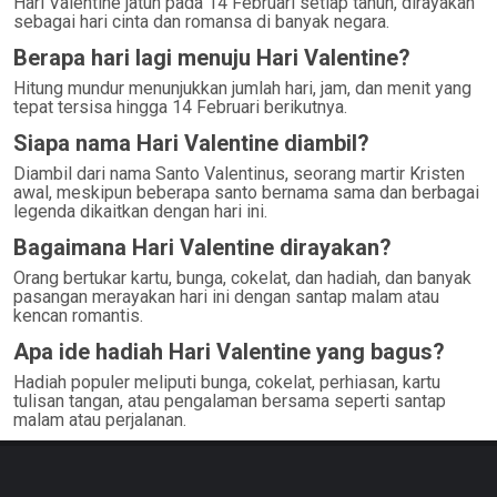
Hari Valentine jatuh pada 14 Februari setiap tahun, dirayakan
sebagai hari cinta dan romansa di banyak negara.
Berapa hari lagi menuju Hari Valentine?
Hitung mundur menunjukkan jumlah hari, jam, dan menit yang
tepat tersisa hingga 14 Februari berikutnya.
Siapa nama Hari Valentine diambil?
Diambil dari nama Santo Valentinus, seorang martir Kristen
awal, meskipun beberapa santo bernama sama dan berbagai
legenda dikaitkan dengan hari ini.
Bagaimana Hari Valentine dirayakan?
Orang bertukar kartu, bunga, cokelat, dan hadiah, dan banyak
pasangan merayakan hari ini dengan santap malam atau
kencan romantis.
Apa ide hadiah Hari Valentine yang bagus?
Hadiah populer meliputi bunga, cokelat, perhiasan, kartu
tulisan tangan, atau pengalaman bersama seperti santap
malam atau perjalanan.