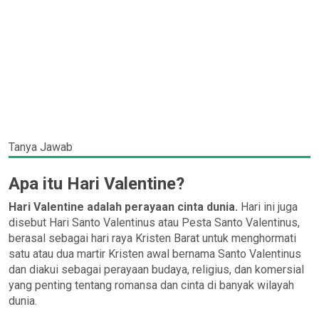
Tanya Jawab
Apa itu Hari Valentine?
Hari Valentine adalah perayaan cinta dunia.
Hari ini juga
disebut Hari Santo Valentinus atau Pesta Santo Valentinus,
berasal sebagai hari raya Kristen Barat untuk menghormati
satu atau dua martir Kristen awal bernama Santo Valentinus
dan diakui sebagai perayaan budaya, religius, dan komersial
yang penting tentang romansa dan cinta di banyak wilayah
dunia.