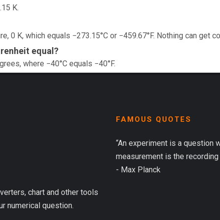
.15 K.
e, 0 K, which equals −273.15°C or −459.67°F. Nothing can get co
renheit equal?
egrees, where −40°C equals −40°F.
FAMOUS QUOTES
“An experiment is a question 
measurement is the recording 
- Max Planck
verters, chart and other tools
ur numerical question.