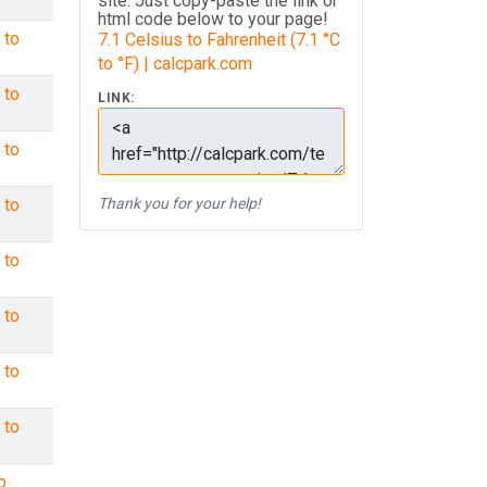
site. Just copy-paste the link or
html code below to your page!
 to
7.1 Celsius to Fahrenheit (7.1 °C
to °F) | calcpark.com
 to
LINK:
 to
 to
Thank you for your help!
 to
 to
 to
 to
o