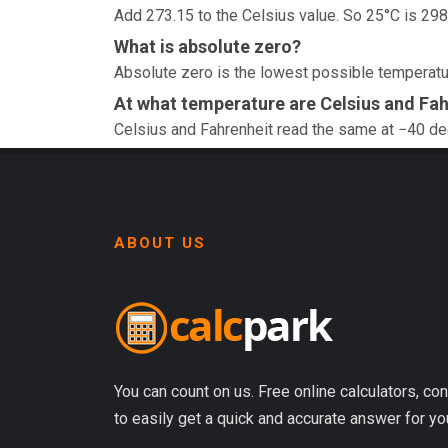
Add 273.15 to the Celsius value. So 25°C is 298
What is absolute zero?
Absolute zero is the lowest possible temperatur
At what temperature are Celsius and Fah
Celsius and Fahrenheit read the same at −40 d
ABOUT US
You can count on us. Free online calculators, con
to easily get a quick and accurate answer for yo