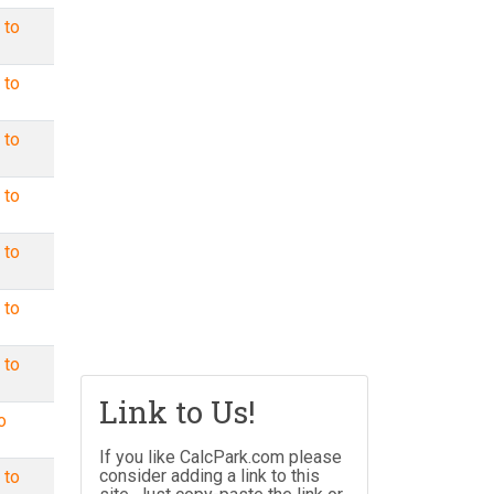
 to
 to
 to
 to
 to
 to
 to
Link to Us!
o
If you like CalcPark.com please
consider adding a link to this
 to