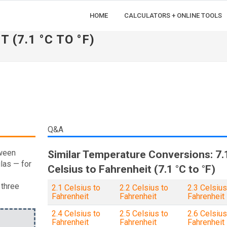
HOME
CALCULATORS + ONLINE TOOLS
 (7.1 °C TO °F)
Q&A
tween
Similar Temperature Conversions: 7.
las — for
Celsius to Fahrenheit (7.1 °C to °F)
 three
2.1 Celsius to
2.2 Celsius to
2.3 Celsius
Fahrenheit
Fahrenheit
Fahrenheit
2.4 Celsius to
2.5 Celsius to
2.6 Celsius
Fahrenheit
Fahrenheit
Fahrenheit