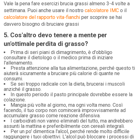
Vale la pena fare esercizi brucia grassi almeno 3-4 volte a
settimana. Puoi anche usare il nostro
calcolatore IMC
o il
calcolatore del rapporto vita-fianchi
per scoprire se hai
davvero bisogno di bruciare grassi
5. Cos'altro devo tenere a mente per
un'ottimale perdita di grasso?
Prima di seri piani di dimagrimento, è d'obbligo
consultare il dietologo o il medico prima di iniziare
l'allenamento.
Presta attenzione alla tua alimentazione, perché questo ti
aiuterà sicuramente a bruciare più calorie di quante ne
consumi.
Se sei troppo radicale con la dieta, brucerai i muscoli
anziché il grasso.
In questo periodo il pasto principale dovrebbe essere la
colazione.
Mangia più volte al giorno, ma ogni volta meno. Così
facendo, il tuo corpo non comincerà improvvisamente ad
accumulare grasso come reazione difensiva.
I carboidrati non vanno eliminati del tutto, ma andrebbero
assunti la mattina e preferibilmente con cereali integrali.
Per un po' dimentica l'alcol, perché rende molto difficile
raggiungere i tuoi obiettivi. L'alcol può bloccare i processi di