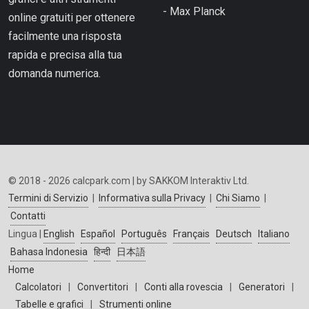
- Max Planck
online gratuiti per ottenere
facilmente una risposta
rapida e precisa alla tua
domanda numerica.
© 2018 - 2026 calcpark.com | by SAKKOM Interaktiv Ltd.
Termini di Servizio
|
Informativa sulla Privacy
|
Chi Siamo
|
Contatti
Lingua |
English
Español
Português
Français
Deutsch
Italiano
Bahasa Indonesia
हिन्दी
日本語
Home
Calcolatori
|
Convertitori
|
Conti alla rovescia
|
Generatori
|
Tabelle e grafici
|
Strumenti online