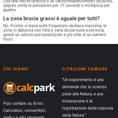
Usa una fascia toracica o un cardiofrequenzimetro da polso,
oppure conta le pulsazioni per 15 secondi e moltiplica per
quattro.
La zona brucia grassi è uguale per tutti?
No. Poiché si basa sulla frequenza cardiaca massima, la
zona si abbassa con l'età e varia da persona a persona,
quindi un calcolo personalizzato è più utile di un numero
fisso.
CHI SIAMO
CITAZIONI FAMOSE
“Un esperimento è una
domanda che la scienza
pone alla Natura, e una
misurazione è la
Puoi contare su di noi.
registrazione della risposta
Calcolatori, convertitori,
della Natura.”
grafici e altri strumenti