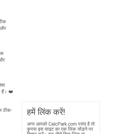
-ठीक
े और
ठीक
 और
ेशा
हैं। ❤️
हमें लिंक करें!
और ठीक-
अगर आपको CalcPark.com पसंद है तो
कृपया इस साइट का एक लिंक जोड़ने पर