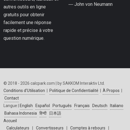
― John von Neumann
autres outils en ligne
gratuits pour obtenir
facilement une réponse
rapide et précise à votre
question numérique.
© 2018 - 2026 calcpark.com | by SAKKOM Interaktiv Ltd.
Conditions d'Utilisation
|
Politique de Confidentialité
|
À Propos
|
Contact
Langue |
English
Español
Português
Français
Deutsch
Italiano
Bahasa Indonesia
हिन्दी
日本語
Accueil
Calculateurs
|
Convertisseurs
|
Comptes à rebours
|