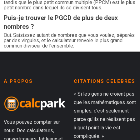
tandis que le plus petit commun multiple (PPCM) est le plus
petit nombre dans lequel ils se divisent tous.
Puis-je trouver le PGCD de plus de deux
nombres ?
Oui. Saisissez autant de nombres que vous voulez, séparés
par des virgules, et le calculateur renvoie le plus grand
commun diviseur de l'ensemble.
À PROPOS
CITATIONS CÉLÈBRES
« Si les gens ne croient pas
que les mathématiques sont
simples, c'est seulement
parce qu'ils ne réalisent pas
Vous pouvez compter sur
à quel point la vie est
nous. Des calculateurs,
compliquée. »
convertisseurs, tableaux et