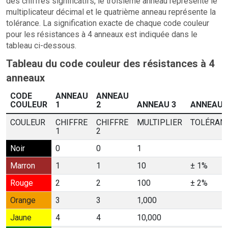
des chiffres significatifs, le troisième anneau représente le
multiplicateur décimal et le quatrième anneau représente la
tolérance. La signification exacte de chaque code couleur
pour les résistances à 4 anneaux est indiquée dans le
tableau ci-dessous.
Tableau du code couleur des résistances à 4
anneaux
CODE
ANNEAU
ANNEAU
COULEUR
1
2
ANNEAU 3
ANNEAU 
COULEUR
CHIFFRE
CHIFFRE
MULTIPLIER
TOLÉRAN
1
2
Noir
0
0
1
Marron
1
1
10
± 1%
Rouge
2
2
100
± 2%
Orange
3
3
1,000
Jaune
4
4
10,000