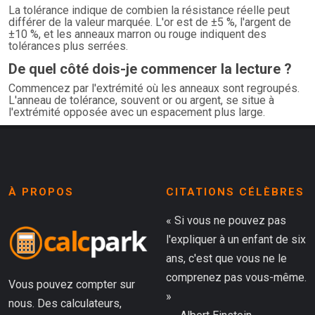
La tolérance indique de combien la résistance réelle peut
différer de la valeur marquée. L'or est de ±5 %, l'argent de
±10 %, et les anneaux marron ou rouge indiquent des
tolérances plus serrées.
De quel côté dois-je commencer la lecture ?
Commencez par l'extrémité où les anneaux sont regroupés.
L'anneau de tolérance, souvent or ou argent, se situe à
l'extrémité opposée avec un espacement plus large.
À PROPOS
CITATIONS CÉLÈBRES
« Si vous ne pouvez pas
l'expliquer à un enfant de six
ans, c'est que vous ne le
comprenez pas vous-même.
Vous pouvez compter sur
»
nous. Des calculateurs,