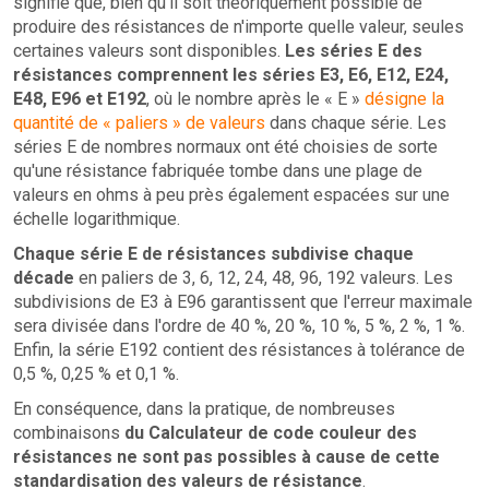
signifie que, bien qu'il soit théoriquement possible de
produire des résistances de n'importe quelle valeur, seules
certaines valeurs sont disponibles.
Les séries E des
résistances comprennent les séries E3, E6, E12, E24,
E48, E96 et E192
, où le nombre après le « E »
désigne la
quantité de « paliers » de valeurs
dans chaque série. Les
séries E de nombres normaux ont été choisies de sorte
qu'une résistance fabriquée tombe dans une plage de
valeurs en ohms à peu près également espacées sur une
échelle logarithmique.
Chaque série E de résistances subdivise chaque
décade
en paliers de 3, 6, 12, 24, 48, 96, 192 valeurs. Les
subdivisions de E3 à E96 garantissent que l'erreur maximale
sera divisée dans l'ordre de 40 %, 20 %, 10 %, 5 %, 2 %, 1 %.
Enfin, la série E192 contient des résistances à tolérance de
0,5 %, 0,25 % et 0,1 %.
En conséquence, dans la pratique, de nombreuses
combinaisons
du Calculateur de code couleur des
résistances ne sont pas possibles à cause de cette
standardisation des valeurs de résistance
.