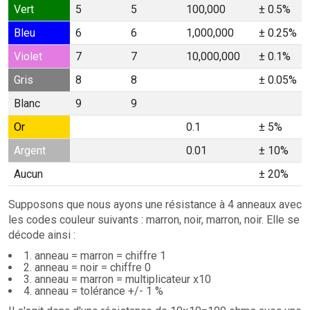
Vert
5
5
100,000
± 0.5%
Bleu
6
6
1,000,000
± 0.25%
Violet
7
7
10,000,000
± 0.1%
Gris
8
8
± 0.05%
Blanc
9
9
Or
0.1
± 5%
Argent
0.01
± 10%
Aucun
± 20%
Supposons que nous ayons une résistance à 4 anneaux avec
les codes couleur suivants : marron, noir, marron, noir. Elle se
décode ainsi :
1. anneau = marron = chiffre 1
2. anneau = noir = chiffre 0
3. anneau = marron = multiplicateur x10
4. anneau = tolérance +/- 1 %