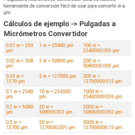
herramienta de conversión fácil de usar para convertir in a
µm.
Cálculos de ejemplo -> Pulgadas a
Micrómetros Convertidor
0.01 in = 254
1 in = 25400 µm
100 in =
µm
2540000.003 µm
0.02 in = 508
2 in = 50800 µm
200 in =
µm
5080000.005 µm
0.05 in =
5 in = 127000 µm
500 in =
1270 µm
12700000.013 µm
0.1 in = 2540
10 in = 254000
1000 in =
µm
µm
25400000.026 µm
0.2 in = 5080
20 in =
2000 in =
µm
508000.001 µm
50800000.052 µm
0.5 in =
50 in =
5000 in =
12700 µm
1270000.001 µm
127000000.13 µm