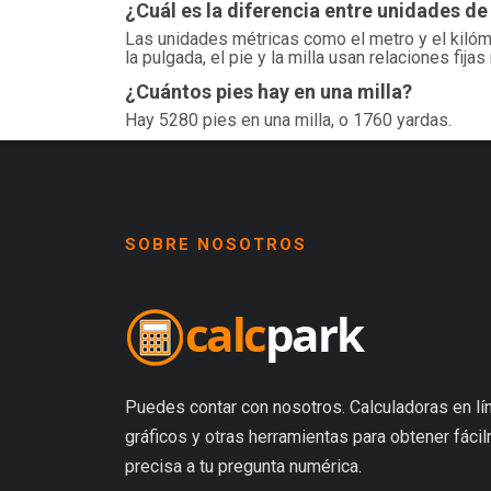
¿Cuál es la diferencia entre unidades de
Las unidades métricas como el metro y el kilóm
la pulgada, el pie y la milla usan relaciones fija
¿Cuántos pies hay en una milla?
Hay 5280 pies en una milla, o 1760 yardas.
SOBRE NOSOTROS
Puedes contar con nosotros. Calculadoras en lín
gráficos y otras herramientas para obtener fáci
precisa a tu pregunta numérica.