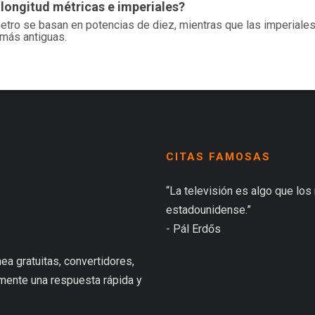
 longitud métricas e imperiales?
etro se basan en potencias de diez, mientras que las imperial
s más antiguas.
CITAS FAMOSAS
“La televisión es algo que los
estadounidense.”
- Pál Erdős
ea gratuitas, convertidores,
lmente una respuesta rápida y