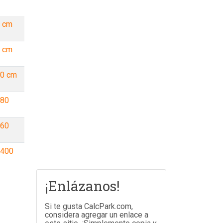
8 cm
6 cm
40 cm
480
960
2400
¡Enlázanos!
Si te gusta CalcPark.com,
considera agregar un enlace a