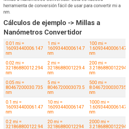
herramienta de conversión fácil de usar para convertir mi a
nm.
Cálculos de ejemplo -> Millas a
Nanómetros Convertidor
0.01 mi =
1 mi =
100 mi =
16093440006.147
1609344000614.7
1.6093440006147
nm
nm
nm
0.02 mi =
2 mi =
200 mi =
32186880012.294
3218688001229.4
3.2186880012294
nm
nm
nm
0.05 mi =
5 mi =
500 mi =
80467200030.735
8046720003073.5
8.0467200030735
nm
nm
nm
0.1 mi =
10 mi =
1000 mi =
160934400061.47
16093440006147
1.6093440006147
nm
nm
nm
0.2 mi =
20 mi =
2000 mi =
321868800122.94
32186880012294
3.2186880012294