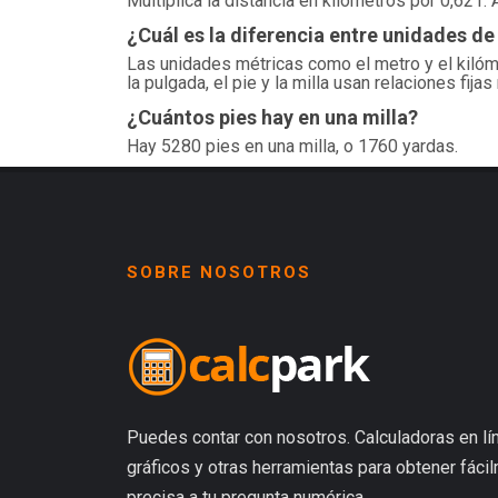
Multiplica la distancia en kilómetros por 0,621. 
¿Cuál es la diferencia entre unidades de
Las unidades métricas como el metro y el kilóm
la pulgada, el pie y la milla usan relaciones fija
¿Cuántos pies hay en una milla?
Hay 5280 pies en una milla, o 1760 yardas.
SOBRE NOSOTROS
Puedes contar con nosotros. Calculadoras en lín
gráficos y otras herramientas para obtener fáci
precisa a tu pregunta numérica.