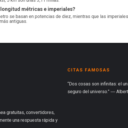
Así, 5 km son unas 3,11 millas.
 longitud métricas e imperiales?
etro se basan en potencias de diez, mientras que las imperial
s más antiguas.
CITAS FAMOSAS
“Dos cosas son infinitas: el u
seguro del universo.” ― Albert
ea gratuitas, convertidores,
lmente una respuesta rápida y