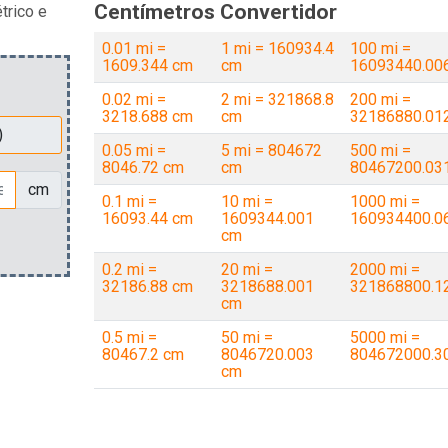
Centímetros Convertidor
trico e
0.01 mi =
1 mi = 160934.4
100 mi =
1609.344 cm
cm
16093440.00
0.02 mi =
2 mi = 321868.8
200 mi =
3218.688 cm
cm
32186880.01
0.05 mi =
5 mi = 804672
500 mi =
8046.72 cm
cm
80467200.03
cm
0.1 mi =
10 mi =
1000 mi =
16093.44 cm
1609344.001
160934400.0
cm
0.2 mi =
20 mi =
2000 mi =
32186.88 cm
3218688.001
321868800.1
cm
0.5 mi =
50 mi =
5000 mi =
80467.2 cm
8046720.003
804672000.3
cm