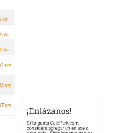
6 cm
2 cm
1 cm
61 cm
23 cm
07 cm
¡Enlázanos!
Si te gusta CalcPark.com,
considera agregar un enlace a