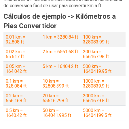
de conversión fácil de usar para convertir km a ft.
Cálculos de ejemplo -> Kilómetros a
Pies Convertidor
0.01 km =
1 km = 3280.84 ft
100 km =
32.808 ft
328083.99 ft
0.02 km =
2 km = 6561.68 ft
200 km =
65.617 ft
656167.98 ft
0.05 km =
5 km = 16404.2 ft
500 km =
164.042 ft
1640419.95 ft
0.1 km =
10 km =
1000 km =
328.084 ft
32808.399 ft
3280839.9 ft
0.2 km =
20 km =
2000 km =
656.168 ft
65616.798 ft
6561679.8 ft
0.5 km =
50 km =
5000 km =
1640.42 ft
164041.995 ft
16404199.5 ft