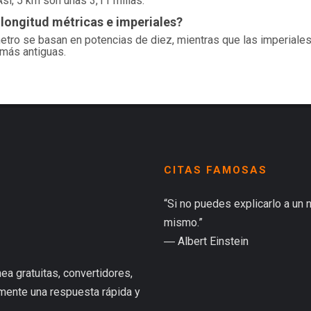
Así, 5 km son unas 3,11 millas.
 longitud métricas e imperiales?
etro se basan en potencias de diez, mientras que las imperial
s más antiguas.
CITAS FAMOSAS
“Si no puedes explicarlo a un 
mismo.”
― Albert Einstein
ea gratuitas, convertidores,
lmente una respuesta rápida y