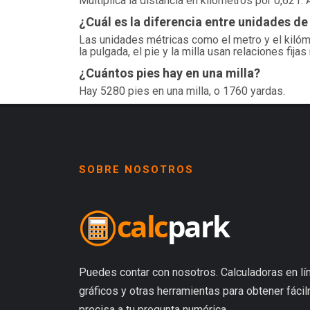
Multiplica la distancia en kilómetros por 0,621. 
¿Cuál es la diferencia entre unidades de
Las unidades métricas como el metro y el kilóm
la pulgada, el pie y la milla usan relaciones fija
¿Cuántos pies hay en una milla?
Hay 5280 pies en una milla, o 1760 yardas.
SOBRE NOSOTROS
Puedes contar con nosotros. Calculadoras en lín
gráficos y otras herramientas para obtener fáci
precisa a tu pregunta numérica.