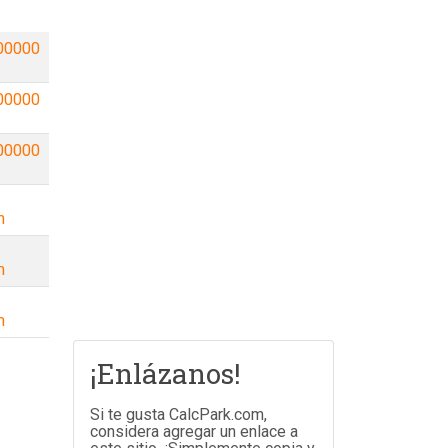
00000
00000
00000
m
m
m
¡Enlázanos!
Si te gusta CalcPark.com,
considera agregar un enlace a