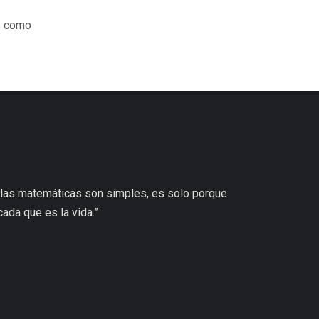
es como
 las matemáticas son simples, es solo porque
ada que es la vida.”