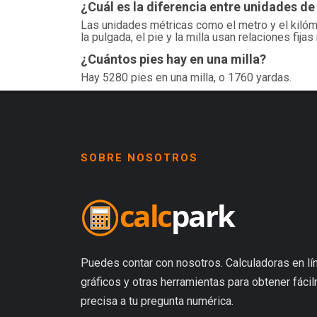
¿Cuál es la diferencia entre unidades de
Las unidades métricas como el metro y el kilóm
la pulgada, el pie y la milla usan relaciones fija
¿Cuántos pies hay en una milla?
Hay 5280 pies en una milla, o 1760 yardas.
SOBRE NOSOTROS
Puedes contar con nosotros. Calculadoras en lín
gráficos y otras herramientas para obtener fáci
precisa a tu pregunta numérica.