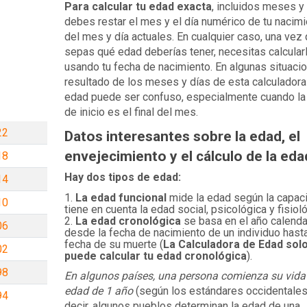
Para calcular tu edad exacta
, incluidos meses y 
debes restar el mes y el día numérico de tu nacim
del mes y día actuales. En cualquier caso, una vez
sepas qué edad deberías tener, necesitas calcular
usando tu fecha de nacimiento. En algunas situacio
resultado de los meses y días de esta calculadora
edad puede ser confuso, especialmente cuando la
de inicio es el final del mes.
22
Datos interesantes sobre la edad, el
envejecimiento y el cálculo de la eda
18
Hay dos tipos de edad:
14
La edad funcional
mide la edad según la capac
10
tiene en cuenta la edad social, psicológica y fisioló
La edad cronológica
se basa en el año calenda
06
desde la fecha de nacimiento de un individuo hasta
fecha de su muerte (
La Calculadora de Edad sol
02
puede calcular tu edad cronológica
).
98
En algunos países, una persona comienza su vida 
edad de 1 año
(según los estándares occidentales
94
decir, algunos pueblos determinan la edad de una