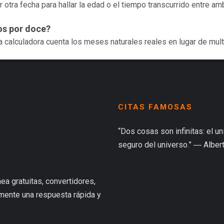
r otra fecha para hallar la edad o el tiempo transcurrido entre am
os por doce?
a calculadora cuenta los meses naturales reales en lugar de mult
CITAS FAMOSAS
“Dos cosas son infinitas: el u
seguro del universo.” ― Albert
ea gratuitas, convertidores,
lmente una respuesta rápida y