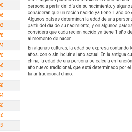
90
persona a partir del día de su nacimiento, y alguno
consideran que un recién nacido ya tiene 1 año de 
86
Algunos países determinan la edad de una persona
82
partir del día de su nacimiento, y en algunos paíse
considera que cada recién nacido ya tiene 1 año d
78
al momento de nacer.
74
En algunas culturas, la edad se expresa contando 
años, con o sin incluir el año actual. En la antigua cu
70
china, la edad de una persona se calcula en funció
66
año nuevo tradicional, que está determinado por el
lunar tradicional chino.
62
58
54
50
46
42