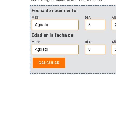
Fecha de nacimiento:
MES
DÍA
A
Edad en la fecha de:
MES:
DÍA:
AÑ