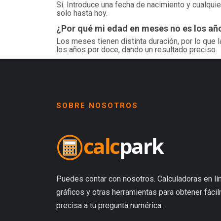
Sí. Introduce una fecha de nacimiento y cualquie
solo hasta hoy.
¿Por qué mi edad en meses no es los añ
Los meses tienen distinta duración, por lo que l
los años por doce, dando un resultado preciso.
SOBRE NOSOTROS
Puedes contar con nosotros. Calculadoras en lín
gráficos y otras herramientas para obtener fáci
precisa a tu pregunta numérica.