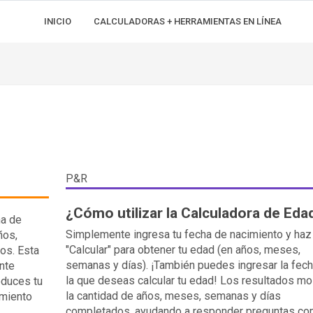
INICIO
CALCULADORAS + HERRAMIENTAS EN LÍNEA
P&R
¿Cómo utilizar la Calculadora de Eda
ha de
Simplemente ingresa tu fecha de nacimiento y haz 
ños,
"Calcular" para obtener tu edad (en años, meses,
os. Esta
semanas y días). ¡También puedes ingresar la fech
nte
la que deseas calcular tu edad! Los resultados mo
oduces tu
la cantidad de años, meses, semanas y días
imiento
completados, ayudando a responder preguntas c