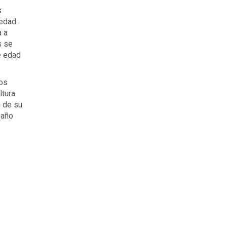
s
edad.
 a
s se
e edad
los
ltura
n de su
 año