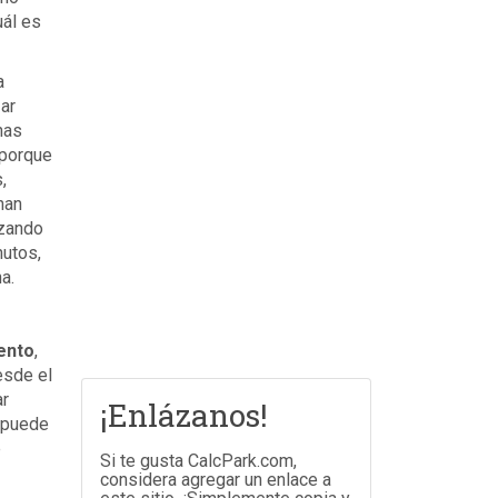
uál es
a
ar
nas
 porque
,
han
izando
nutos,
a.
ento
,
esde el
ar
¡Enlázanos!
e puede
e
Si te gusta CalcPark.com,
considera agregar un enlace a