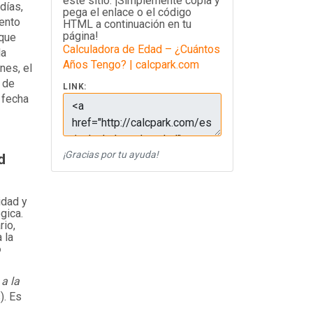
este sitio. ¡Simplemente copia y
días,
pega el enlace o el código
iento
HTML a continuación en tu
página!
 que
Calculadora de Edad – ¿Cuántos
la
Años Tengo? | calcpark.com
nes, el
 de
LINK:
 fecha
¡Gracias por tu ayuda!
d
idad y
gica.
rio,
 la
o
a la
). Es