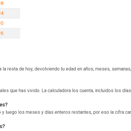
38
34
30
26
ra la resta de hoy, devolviendo tu edad en años, meses, semanas,
ales que has vivido. La calculadora los cuenta, incluidos los días
es?
y luego los meses y días enteros restantes, por eso la cifra c
s?