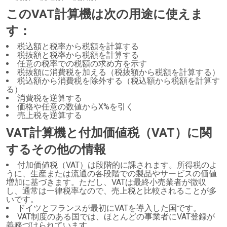
このVAT計算機は次の用途に使えま
す：
税込額と税率から税額を計算する
税抜額と税率から税額を計算する
任意の税率での税額の求め方を示す
税抜額に消費税を加える（税抜額から税額を計算する）
税込額から消費税を除外する（税込額から税額を計算す
る）
消費税を逆算する
価格や任意の数値からX%を引く
売上税を逆算する
VAT計算機と付加価値税（VAT）に関
するその他の情報
付加価値税（VAT）は段階的に課されます。所得税のよ
うに、生産または流通の各段階での製品やサービスの価値
増加に基づきます。ただし、VATは最終小売業者が徴収
し、通常は一律税率なので、売上税と比較されることが多
いです。
ドイツとフランスが最初にVATを導入した国です。
VAT制度のある国では、ほとんどの事業者にVAT登録が
義務づけられています。