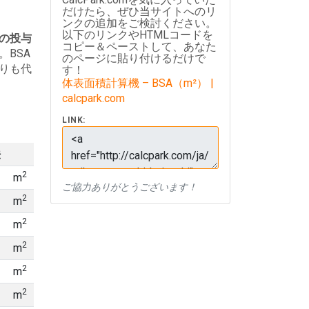
だけたら、ぜひ当サイトへのリ
ンクの追加をご検討ください。
以下のリンクやHTMLコードを
の投与
コピー＆ペーストして、あなた
BSA
のページに貼り付けるだけで
りも代
す！
体表面積計算機 – BSA（m²） |
calcpark.com
LINK:
法
2
m
ご協力ありがとうございます！
2
m
2
m
2
m
2
m
2
m