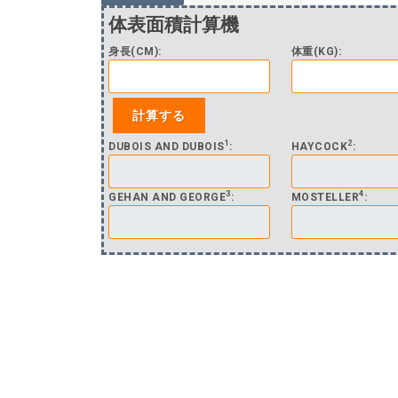
体表面積計算機
身長(CM):
体重(KG):
1
2
DUBOIS AND DUBOIS
:
HAYCOCK
:
3
4
GEHAN AND GEORGE
:
MOSTELLER
: