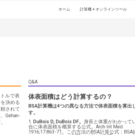
ホーム
計算機 + オンラインツール
Q&A
ートルで表
体表面積はどう計算するの？
量を決める
BSA計算機は4つの異なる方法で体表面積を算出
信頼されて
す。
、Gehan-
DuBois D, DuBois DF。
身長と体重がわかって
す。
合に体表面積を概算する公式。Arch Int Med
1916;17:863-71。この方法のBSA計算公式：BSA(