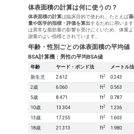
体表面積の計算は何に使うの？
体表面積の計算
は臨床目的で使われ、たとえば
薬
量や医学的指標・評価を算出
するために用います。
は異常な脂肪量の影響を受けにくいため、体重よ
謝量のよい指標とされています。
年齢・性別ごとの体表面積の平均値
BSA計算機：男性の平均BSA値
年齢
ヤード・ポンド法
メートル
2
新生児
2.612
ft
0.243
2
2歳
6.060
ft
0.563
2
5歳
8.471
ft
0.787
2
10歳
13.304
ft
1.236
2
13歳
17.255
ft
1.603
2
18歳
21.313
ft
1.980