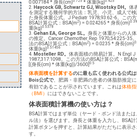
0.725
0.425
0.007184 * 身長(cm)
* 体重(kg)
Haycock GB, Schwartz GJ, Wisotsky DH。
体
を測定する幾何学的方法：乳児、小児、成人で検
た身長体重公式。J Pediatr 1978;93:62-6。この
2
0.3
BSA計算公式：BSA(m
) = 0.024265 * 身長(cm)
0.5378
重(kg)
Gehan EA, George SL。
身長と体重からの人体
の推定。Cancer Chemother Rep 1970;54:225-
2
0
法のBSA計算公式：BSA(m
) = 0.0235 * 身長(cm)
0.51456
体重(kg)
Mosteller RD。
体表面積の簡易計算。N Engl J 
1987;317:1098。この方法のBSA計算公式：BSA(
0.5
[(身長(cm) * 体重(kg))/3600]
体表面積を計算する
のに最も広く使われる公式は
Bois公式で
、肥満・非肥満の患者の体脂肪推定に
有効であることが示されています。これは
体格指
（BMI）
にはできないことです。
体表面積計算機の使い方は？
BSA計算ではまず単位（ヤード・ポンド法または
ル法）を選びます。身長と体重を入力し、BSA計
計算ボタンを押すと、計算結果がただちに表示さ
す。