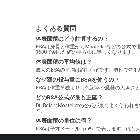
よくある質問
体表面積はどう計算するの？
BSAは身長と体重からMostellerなどの公式で
3600で割った値の平方根に等しくなります。
体表面積の平均値は？
成人のBSAの平均は約1.7 m²です。男性で約1
なぜ薬の投与量にBSAを使うの？
BSAは体重単独よりも代謝率や臓器の大きさ
どのBSA公式が最も正確？
Du BoisとMostellerの公式が最もよく使わ
す。
体表面積の単位は何？
BSAは平方メートル（m²）で表します。ほ