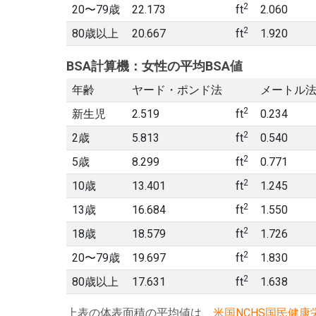
2
20〜79歳
22.173
ft
2.060
2
80歳以上
20.667
ft
1.920
BSA計算機：女性の平均BSA値
年齢
ヤード・ポンド法
メートル
2
新生児
2.519
ft
0.234
2
2歳
5.813
ft
0.540
2
5歳
8.299
ft
0.771
2
10歳
13.401
ft
1.245
2
13歳
16.684
ft
1.550
2
18歳
18.579
ft
1.726
2
20〜79歳
19.697
ft
1.830
2
80歳以上
17.631
ft
1.638
上表の体表面積の平均値は、
米国NCHS国民健康