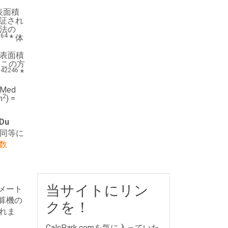
表面積
証され
方法の
964
* 体
表面積
35。この方
.42246
*
Med
2
m
) =
Du
同等に
数
当サイトにリン
メート
算機の
クを！
れま
CalcPark.comを気に入っていた