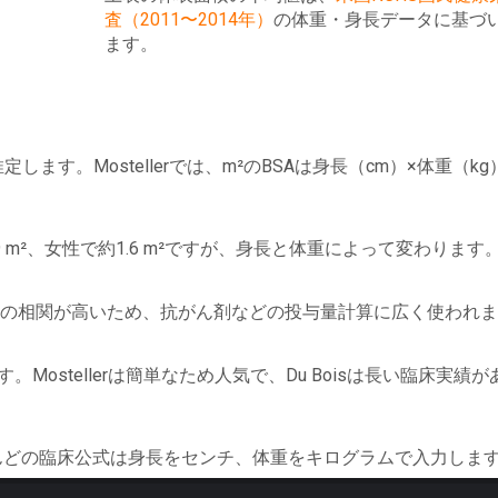
査（2011〜2014年）
の体重・身長データに基づ
ます。
推定します。Mostellerでは、m²のBSAは身長（cm）×体重（kg
.9 m²、女性で約1.6 m²ですが、身長と体重によって変わります
との相関が高いため、抗がん剤などの投与量計算に広く使われ
れます。Mostellerは簡単なため人気で、Du Boisは長い臨床実績
とんどの臨床公式は身長をセンチ、体重をキログラムで入力しま