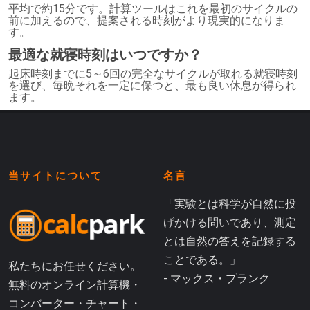
平均で約15分です。計算ツールはこれを最初のサイクルの
前に加えるので、提案される時刻がより現実的になりま
す。
最適な就寝時刻はいつですか？
起床時刻までに5～6回の完全なサイクルが取れる就寝時刻
を選び、毎晩それを一定に保つと、最も良い休息が得られ
ます。
当サイトについて
名言
「実験とは科学が自然に投
げかける問いであり、測定
とは自然の答えを記録する
ことである。」
私たちにお任せください。
- マックス・プランク
無料のオンライン計算機・
コンバーター・チャート・