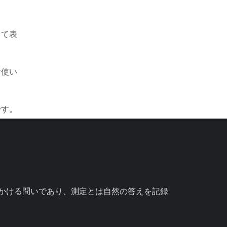
して表
お使い
です。
かける問いであり、測定とは自然の答えを記録