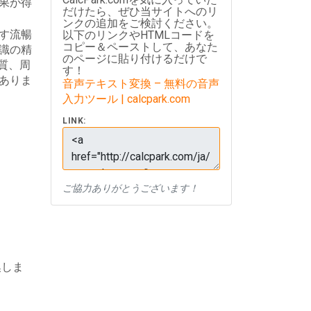
果が得
だけたら、ぜひ当サイトへのリ
ンクの追加をご検討ください。
す流暢
以下のリンクやHTMLコードを
コピー＆ペーストして、あなた
識の精
のページに貼り付けるだけで
質、周
す！
ありま
音声テキスト変換 – 無料の音声
入力ツール | calcpark.com
LINK:
ご協力ありがとうございます！
換しま