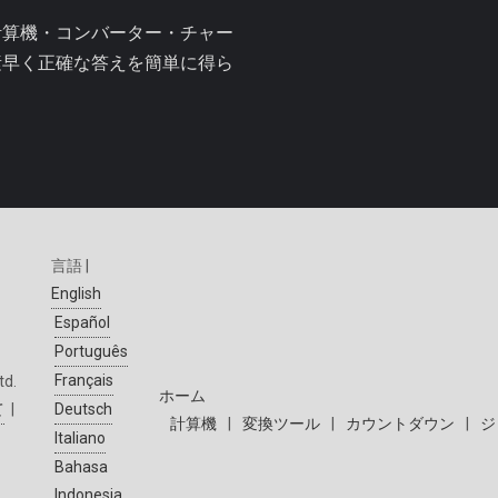
計算機・コンバーター・チャー
素早く正確な答えを簡単に得ら
言語 |
English
Español
Português
Français
td.
ホーム
て
|
Deutsch
計算機
|
変換ツール
|
カウントダウン
|
ジ
Italiano
Bahasa
Indonesia