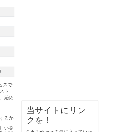
⏎
クセスで
ストー
。始め
当サイトにリン
クを！
するか
しい発
CalcPark.comを気に入っていた