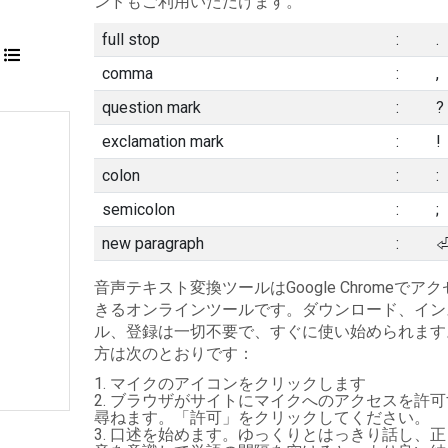
ンドもご利用いただけます。
full stop
:
.
comma
:
,
question mark
:
?
exclamation mark
:
!
colon
:
:
semicolon
:
;
new paragraph
:
音声テキスト変換ツールはGoogle Chromeでア
きるオンラインツールです。ダウンロード、イン
ル、登録は一切不要で、すぐに使い始められます
方は次のとおりです：
マイクのアイコンをクリックします
ブラウザがサイトにマイクへのアクセスを許可
尋ねます。「許可」をクリックしてください。
口述を始めます。ゆっくりとはっきり話し、正